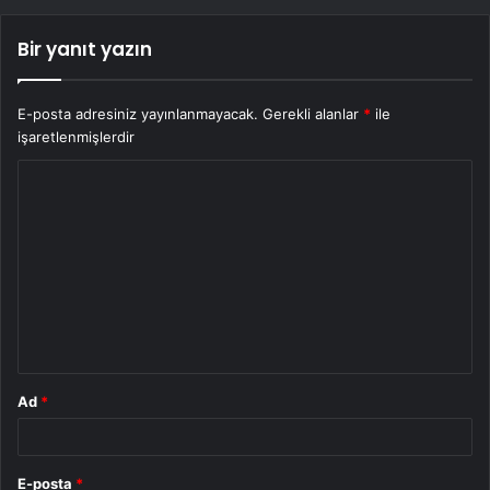
Bir yanıt yazın
E-posta adresiniz yayınlanmayacak.
Gerekli alanlar
*
ile
işaretlenmişlerdir
Y
o
r
u
m
*
Ad
*
E-posta
*