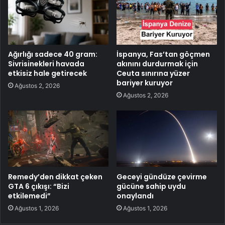
Ağırlığı sadece 40 gram:
İspanya, Fas’tan göçmen
Sivrisinekleri havada
akınını durdurmak için
etkisiz hale getirecek
Ceuta sınırına yüzer
bariyer kuruyor
Ağustos 2, 2026
Ağustos 2, 2026
Remedy’den dikkat çeken
Geceyi gündüze çevirme
GTA 6 çıkışı: “Bizi
gücüne sahip uydu
etkilemedi”
onaylandı
Ağustos 1, 2026
Ağustos 1, 2026