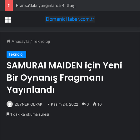
Fransa’daki yangınlarda 4 itfaiye eri hayatını kaybetti
Menü
Anasayfa
/
Teknoloji
Teknoloji
SAMURAI MAIDEN için Yeni
Bir Oynanış Fragmanı
Yayınlandı
ZEYNEP OLPAK
Kasım 24, 2022
0
10
1 dakika okuma süresi