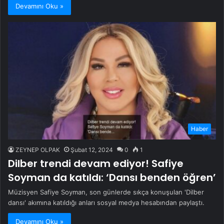
Devamını Oku »
Haber
ZEYNEP OLPAK
Şubat 12, 2024
0
1
Dilber trendi devam ediyor! Safiye
Soyman da katıldı: ‘Dansı benden öğren’
Müzisyen Safiye Soyman, son günlerde sıkça konuşulan 'Dilber
dansı' akımına katıldığı anları sosyal medya hesabından paylaştı.
Devamını Oku »