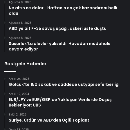
Ağustos 9, 2026
Ne altın ne dolar… Haftanın en çok kazandıranı belli
oldu
Ağustos 8, 2026
ABD’ye ait F-35 savaş uçağı, askeri üste düştü
Ağustos 8, 2026
Susurluk’ta alevler yükseldi! Havadan müdahale
devam ediyor
Rastgele Haberler
Aralık 24, 2025
Gölcük’te 150 sokak ve caddede üstyapı seferberliği
Aralık 12, 2024
EUR/JPY ve EUR/GBP’de Yaklaşan Verilerde Düşüş
Bekleniyor: UBS
Eylül 2, 2025
Suriye, Ürdün ve ABD’den Üçlü Toplantı
Ocak 13, 2025