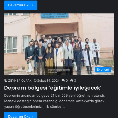
Devamını Oku »
Ekonomi
ZEYNEP OLPAK
Şubat 14, 2024
0
3
Deprem bölgesi ‘eğitimle iyileşecek’
Depremin ardından bölgeye 21 bin 569 yeni öğretmen atandı.
Manevi desteğin önem kazandığı dönemde Antakya'da görev
yapan öğretmenlerimizin ilk cümlesi…
Devamını Oku »