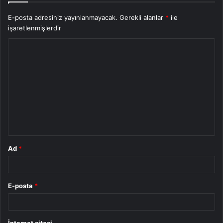
E-posta adresiniz yayınlanmayacak.
Gerekli alanlar
*
ile
işaretlenmişlerdir
Y
o
r
u
m
*
Ad
*
E-posta
*
İnternet sitesi