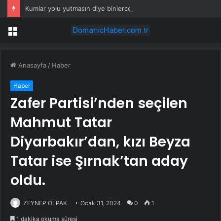
Kumlar yolu yutmasın diye binlerce ağaç diktiler
Menü
Anasayfa
/
Haber
Haber
Zafer Partisi’nden seçilen
Mahmut Tatar
Diyarbakır’dan, kızı Beyza
Tatar ise Şırnak’tan aday
oldu.
ZEYNEP OLPAK
Ocak 31, 2024
0
1
1 dakika okuma süresi