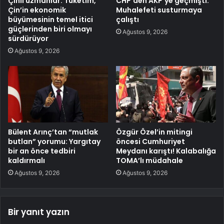
Çinli uzmanlar: Tüketim,
CHP’den AKP’ye geçmişti:
Çin’in ekonomik
Muhalefeti susturmaya
büyümesinin temel itici
çalıştı
güçlerinden biri olmayı
Ağustos 9, 2026
sürdürüyor
Ağustos 9, 2026
Bülent Arınç’tan “mutlak
Özgür Özel’in mitingi
butlan” yorumu: Yargıtay
öncesi Cumhuriyet
bir an önce tedbiri
Meydanı karıştı! Kalabalığa
kaldırmalı
TOMA’lı müdahale
Ağustos 9, 2026
Ağustos 9, 2026
Bir yanıt yazın