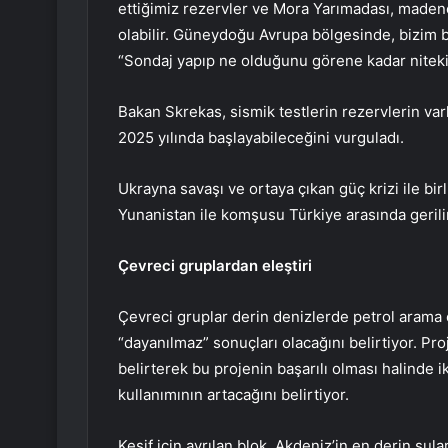
ettiğimiz rezervler ve Mora Yarımadası, madenc
olabilir. Güneydoğu Avrupa bölgesinde, bizim b
“Sondaj yapıp ne olduğunu görene kadar nitek
Bakan Skrekas, sismik testlerin rezervlerin var
2025 yılında başlayabileceğini vurguladı.
Ukrayna savaşı ve ortaya çıkan güç krizi ile bi
Yunanistan ile komşusu Türkiye arasında gerilim
Çevreci gruplardan eleştiri
Çevreci gruplar derin denizlerde petrol arama 
“dayanılmaz” sonuçları olacağını belirtiyor. Proj
belirterek bu projenin başarılı olması halinde ik
kullanımının artacağını belirtiyor.
Keşif için ayrılan blok, Akdeniz’in en derin sul