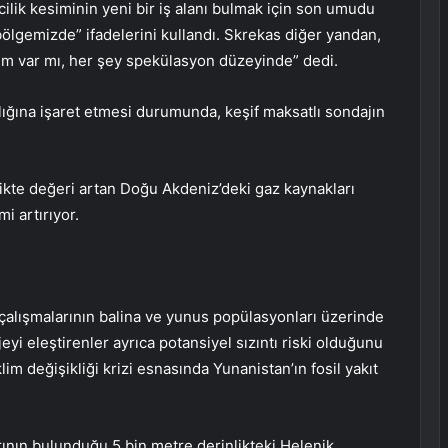
ilik kesiminin yeni bir iş alanı bulmak için son umudu
ölgemizde” ifadelerini kullandı. Skrekas diğer yandan,
im var mı, her şey spekülasyon düzeyinde” dedi.
lığına işaret etmesi durumunda, keşif maksatlı sondajın
rlikte değeri artan Doğu Akdeniz’deki gaz kaynakları
i artırıyor.
çalışmalarının balina ve yunus popülasyonları üzerinde
eyi eleştirenler ayrıca potansiyel sızıntı riski olduğunu
lim değişikliği krizi esnasında Yunanistan’ın fosil yakıt
arının bulunduğu 5 bin metre derinlikteki Helenik