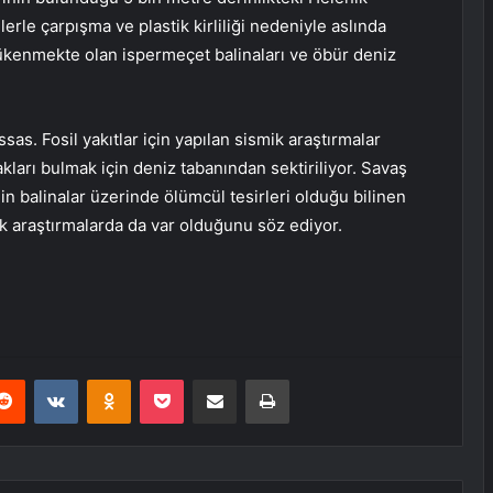
ilerle çarpışma ve plastik kirliliği nedeniyle aslında
tükenmekte olan ispermeçet balinaları ve öbür deniz
sas. Fosil yakıtlar için yapılan sismik araştırmalar
akları bulmak için deniz tabanından sektiriliyor. Savaş
in balinalar üzerinde ölümcül tesirleri olduğu bilinen
ik araştırmalarda da var olduğunu söz ediyor.
erest
Reddit
VKontakte
Odnoklassniki
Pocket
E-Posta ile paylaş
Yazdır