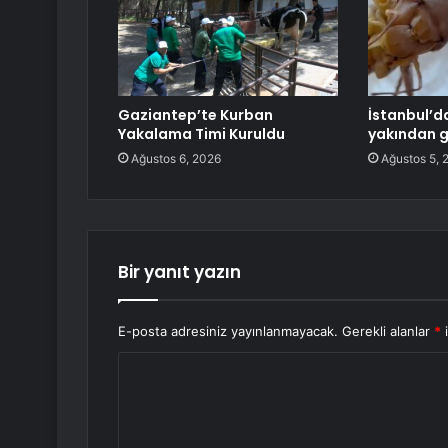
Gaziantep’te Kurban
İstanbul’d
Yakalama Timi Kuruldu
yakından g
Ağustos 6, 2026
Ağustos 5, 
Bir yanıt yazın
E-posta adresiniz yayınlanmayacak.
Gerekli alanlar
*
i
Y
o
r