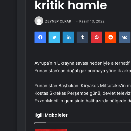
kritik hamle
ZEYNEP OLPAK
Kasım 10, 2022
Facebook
Twitter
LinkedIn
Tumblr
Pinterest
Reddit
Avrupa’nın Ukrayna savaşı nedeniyle alternatif 
Yunanistan’dan doğal gaz aramaya yönelik arka 
Yunanistan Başbakanı Kiryakos Mitsotakis’in m
Kostas Skrekas Perşembe günü, devlet televizy
ExxonMobil’in gemisinin halihazırda bölgede do
İlgili Makaleler