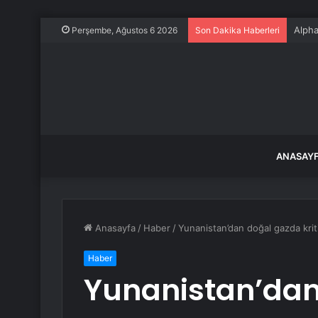
Alpha
Perşembe, Ağustos 6 2026
Son Dakika Haberleri
ANASAY
Anasayfa
/
Haber
/
Yunanistan’dan doğal gazda krit
Haber
Yunanistan’dan