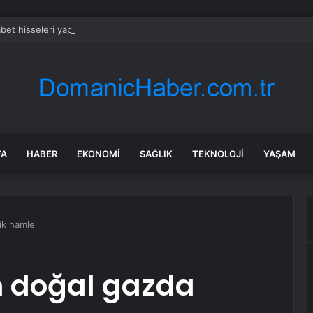
bet hisseleri yapay zeka öncüsü Jeff Dean’in ayrılmasıyla %5 düştü
FA
HABER
EKONOMI
SAĞLIK
TEKNOLOJI
YAŞAM
ik hamle
 doğal gazda