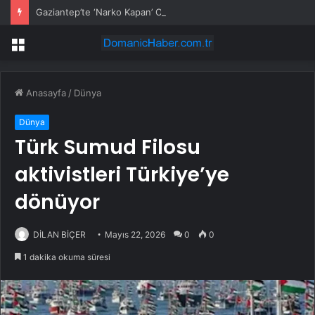
Gaziantep’te ‘Narko Kapan’ Operasyonu: 548 Şüpheli Tespit Edildi
Menü
Anasayfa
/
Dünya
Dünya
Türk Sumud Filosu
aktivistleri Türkiye’ye
dönüyor
DİLAN BİÇER
Mayıs 22, 2026
0
0
1 dakika okuma süresi