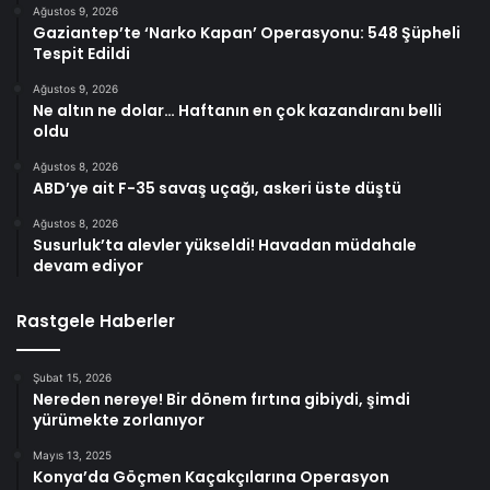
Ağustos 9, 2026
Gaziantep’te ‘Narko Kapan’ Operasyonu: 548 Şüpheli
Tespit Edildi
Ağustos 9, 2026
Ne altın ne dolar… Haftanın en çok kazandıranı belli
oldu
Ağustos 8, 2026
ABD’ye ait F-35 savaş uçağı, askeri üste düştü
Ağustos 8, 2026
Susurluk’ta alevler yükseldi! Havadan müdahale
devam ediyor
Rastgele Haberler
Şubat 15, 2026
Nereden nereye! Bir dönem fırtına gibiydi, şimdi
yürümekte zorlanıyor
Mayıs 13, 2025
Konya’da Göçmen Kaçakçılarına Operasyon