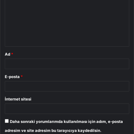
o
r
u
m
*
Ad
*
E-posta
*
İnternet sitesi
Daha sonraki yorumlarımda kullanılması için adım, e-posta
adresim ve site adresim bu tarayıcıya kaydedilsin.