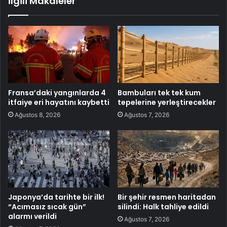
İlgili Makaleler
Fransa’daki yangınlarda 4
Bambuları tek tek kum
itfaiye eri hayatını kaybetti
tepelerine yerleştirecekler
Ağustos 8, 2026
Ağustos 7, 2026
Japonya’da tarihte bir ilk!
Bir şehir resmen haritadan
“Acımasız sıcak gün”
silindi: Halk tahliye edildi
alarmı verildi
Ağustos 7, 2026