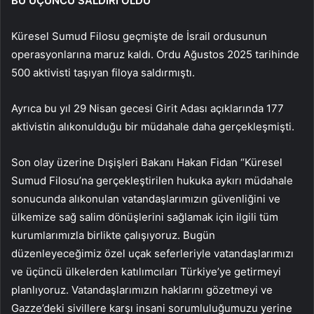
BU ÜÇÜNCÜ SALDIRI OLDU
Küresel Sumud Filosu geçmişte de İsrail ordusunun
operasyonlarına maruz kaldı. Ordu Ağustos 2025 tarihinde
500 aktivisti taşıyan filoya saldırmıştı.
Ayrıca bu yıl 29 Nisan gecesi Girit Adası açıklarında 177
aktivistin alıkonulduğu bir müdahale daha gerçekleşmişti.
Son olay üzerine Dışişleri Bakanı Hakan Fidan “Küresel
Sumud Filosu’na gerçekleştirilen hukuka aykırı müdahale
sonucunda alıkonulan vatandaşlarımızın güvenliğini ve
ülkemize sağ salim dönüşlerini sağlamak için ilgili tüm
kurumlarımızla birlikte çalışıyoruz. Bugün
düzenleyeceğimiz özel uçak seferleriyle vatandaşlarımızı
ve üçüncü ülkelerden katılımcıları Türkiye’ye getirmeyi
planlıyoruz. Vatandaşlarımızın haklarını gözetmeyi ve
Gazze’deki sivillere karşı insani sorumluluğumuzu yerine