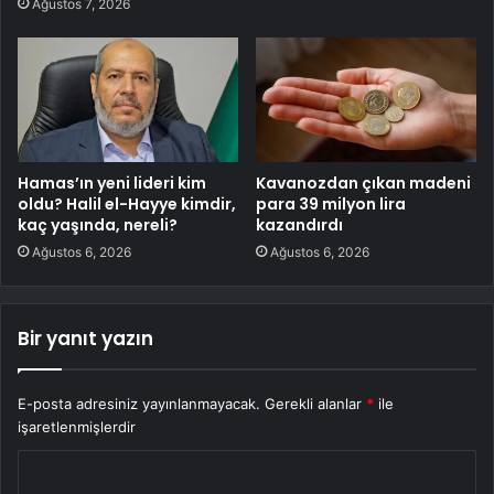
Ağustos 7, 2026
Hamas’ın yeni lideri kim
Kavanozdan çıkan madeni
oldu? Halil el-Hayye kimdir,
para 39 milyon lira
kaç yaşında, nereli?
kazandırdı
Ağustos 6, 2026
Ağustos 6, 2026
Bir yanıt yazın
E-posta adresiniz yayınlanmayacak.
Gerekli alanlar
*
ile
işaretlenmişlerdir
Y