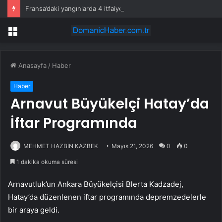
Fransa’daki yangınlarda 4 itfaiye eri hayatını kaybetti
Menü
Anasayfa
/
Haber
Haber
Arnavut Büyükelçi Hatay’da
İftar Programında
MEHMET HAZBİN KAZBEK
Mayıs 21, 2026
0
0
1 dakika okuma süresi
Arnavutluk’un Ankara Büyükelçisi Blerta Kadzadej,
Hatay’da düzenlenen iftar programında depremzedelerle
bir araya geldi.