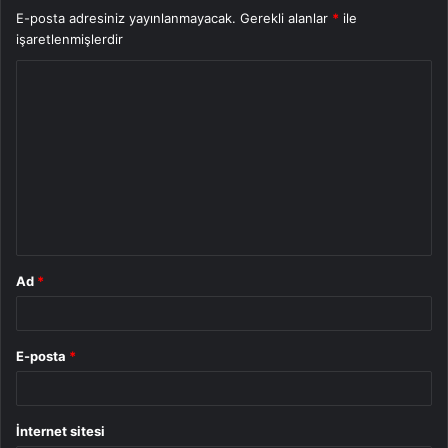
E-posta adresiniz yayınlanmayacak.
Gerekli alanlar
*
ile
işaretlenmişlerdir
Y
o
r
u
m
*
Ad
*
E-posta
*
İnternet sitesi