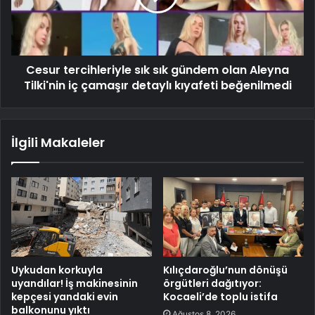
Cesur tercihleriyle sık sık gündem olan Aleyna
Tilki'nin iç çamaşır detaylı kıyafeti beğenilmedi
İlgili Makaleler
Uykudan korkuyla
Kılıçdaroğlu’nun dönüşü
uyandılar! İş makinesinin
örgütleri dağıtıyor:
kepçesi yandaki evin
Kocaeli’de toplu istifa
balkonunu yıktı
Ağustos 8, 2026