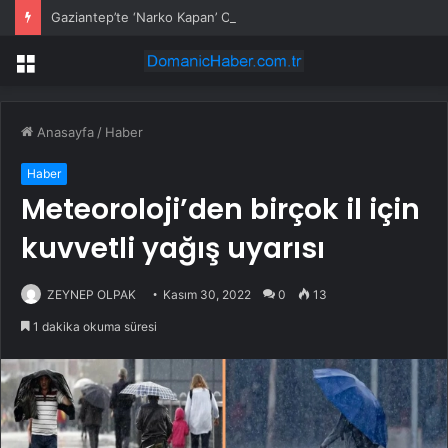
Gaziantep’te ‘Narko Kapan’ Operasyonu: 548 Şüpheli Tespit Edildi
Menü
Anasayfa
/
Haber
Haber
Meteoroloji’den birçok il için
kuvvetli yağış uyarısı
ZEYNEP OLPAK
Kasım 30, 2022
0
13
1 dakika okuma süresi