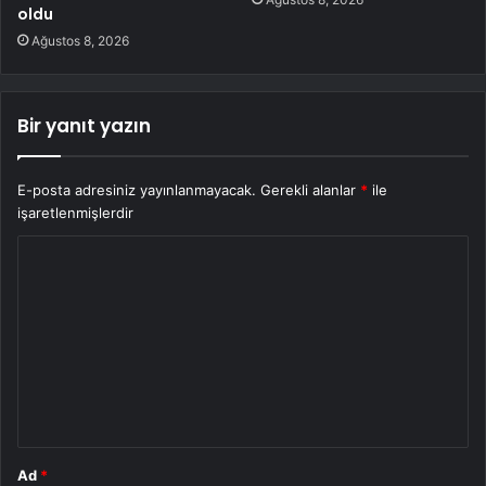
oldu
Ağustos 8, 2026
Bir yanıt yazın
E-posta adresiniz yayınlanmayacak.
Gerekli alanlar
*
ile
işaretlenmişlerdir
Y
o
r
u
m
*
Ad
*