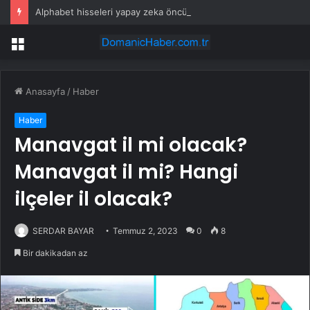
Alphabet hisseleri yapay zeka öncüsü Jeff Dean’in ayrılmasıyla %5 düştü
Menü
Anasayfa
/
Haber
Haber
Manavgat il mi olacak?
Manavgat il mi? Hangi
ilçeler il olacak?
SERDAR BAYAR
Temmuz 2, 2023
0
8
Bir dakikadan az