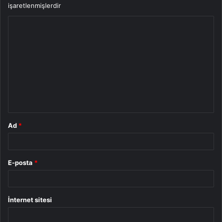
işaretlenmişlerdir
Y
o
r
u
m
*
Ad
*
E-posta
*
İnternet sitesi