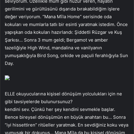
seviyorum. Özellikle mum gibi huzur veren, hayatın
gerilimini ve gürültüsünü dışarıda bırakabildiğim işlere
değer veriyorum. “Mana Mīla Home” serisinde oda
kokuları ve mumlarla tatlı bir esinti yaratmak istedim. Önce
yapışkan oda kokuları hazırlandı: Şiddetli Rüzgar ve Kuş
Şarkısı… Sonra 3 mum geldi; Bergamot ve amber
tazeliğiyle High Wind, mandalina ve vanilyanın
yumuşaklığıyla Bird Song, orkide ve paçuli ferahlığıyla Sun
Day.
ELLE okuyucularına kişisel dönüşüm yolculukları için ne
gibi tavsiyelerde bulunursunuz?
kendini sev. Çünkü her şey kendini sevmekle başlar.
Bence bireysel dönüşümün en büyük anahtarı bu… Sonra
“iyi hissettiren” ritüeller yaratmak. En sevdiğiniz koku veya
yumuşak bir dokunuş… Mana Mīla da bu kişisel dönüşüm