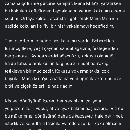
zamana götürme gücüne sahiptir. Mana Mīla’yı yaratırken
bu kokuların gücünden faydalandım ve tüm kokuları özenle
seçtim. Ortaya kaliteli esansları getirerek Mana Mīla’nın
nadide kokuları ile “iyi bir his” yakalamayı hedefledim.
Tüm eserlerin kendine has kokuları vardır. Baharattan
turunçgillere, yeşil çaydan sandal ağacına, fesleğenden
bergamota… Ayrıca sandal ağacı özü, kokusu olmadığı
halde tütsü olarak kullanıldığında zihinsel berraklığı
tetikleyen bir mucizedir. Kokusu yok ama etkisi çok
büyük… Mana Mīla’yı rahatlama ve dinginlik veren bu özel
bitki ve çiçek özleri ile hazırladım.
Kişisel dönüşümü içeren her şey bizim çalışma
yelpazemizdir; vücut, el ve ayak bakımı başlıcaları… Biz de
bu mükemmel dönüşümü daha da kapsayıcı hale getirmek
istedik ve konutlara taşıdık. Evimde özel bir koku olmasını