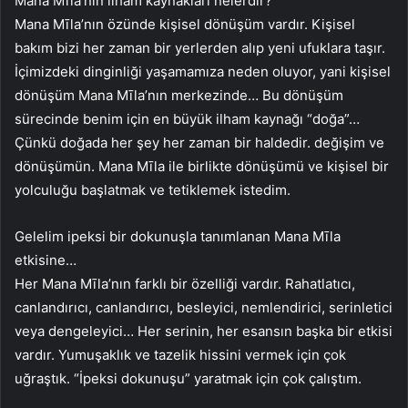
Mana Mīla’nın ilham kaynakları nelerdir?
Mana Mīla’nın özünde kişisel dönüşüm vardır. Kişisel
bakım bizi her zaman bir yerlerden alıp yeni ufuklara taşır.
İçimizdeki dinginliği yaşamamıza neden oluyor, yani kişisel
dönüşüm Mana Mīla’nın merkezinde… Bu dönüşüm
sürecinde benim için en büyük ilham kaynağı “doğa”…
Çünkü doğada her şey her zaman bir haldedir. değişim ve
dönüşümün. Mana Mīla ile birlikte dönüşümü ve kişisel bir
yolculuğu başlatmak ve tetiklemek istedim.
Gelelim ipeksi bir dokunuşla tanımlanan Mana Mīla
etkisine…
Her Mana Mīla’nın farklı bir özelliği vardır. Rahatlatıcı,
canlandırıcı, canlandırıcı, besleyici, nemlendirici, serinletici
veya dengeleyici… Her serinin, her esansın başka bir etkisi
vardır. Yumuşaklık ve tazelik hissini vermek için çok
uğraştık. “İpeksi dokunuşu” yaratmak için çok çalıştım.