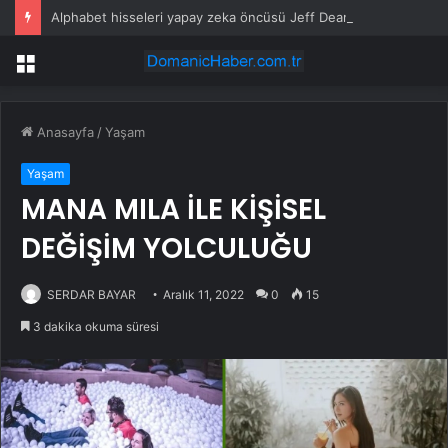
Alphabet hisseleri yapay zeka öncüsü Jeff Dean’in ayrılmasıyla %5 düştü
Menü
Anasayfa
/
Yaşam
Yaşam
MANA MILA İLE KİŞİSEL
DEĞİŞİM YOLCULUĞU
SERDAR BAYAR
Aralık 11, 2022
0
15
3 dakika okuma süresi