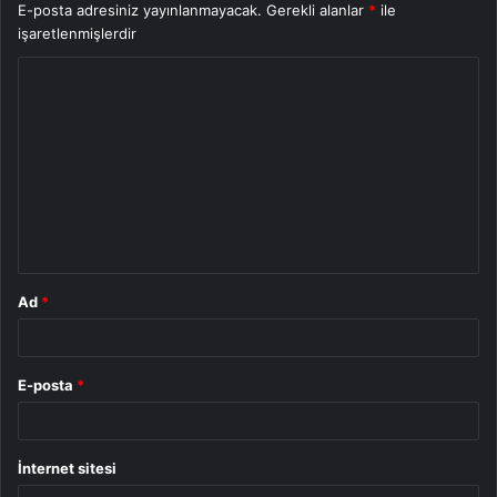
E-posta adresiniz yayınlanmayacak.
Gerekli alanlar
*
ile
işaretlenmişlerdir
Y
o
r
u
m
*
Ad
*
E-posta
*
İnternet sitesi