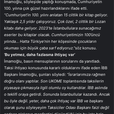
İmamoğlu, söyleşide yaptığı konuşmada, Cumhuriyetin
100. yılına çok güzel hazırlandıklarını ifade etti.
“Cumhuriyet’in 100. yılını anlatan 15 ciltlik bir kitap geliyor.
Yaklaşık 2,5 yıldır çalışıyoruz. Çok özel, 2 ciltlik bir Lozan
kitabı daha geliyor. 2023’te İstanbullulara sunacağımız
eserler bu kitaplar olacak. Cumhuriyetimizin 100’üncü
yılında… Hatta Türkiye’nin her köşesinde çocukların
okuması için büyük çaba sarf ediyoruz.”
söz konusu.
‘Bu yetmez, daha fazlasına ihtiyaç var’
İmamoğlu, basın mensuplarının sorularını da yanıtladı.
Taksi ihtiyacı konusunda kararlı olduklarını ifade eden İBB
Başkanı İmamoğlu, şunları söyledi:
“İsrarlarımıza rağmen
doğru olanı yaptılar. Son UKOME toplantısında taksilerin
piyasaya çıkmasıyla ilgili olumlu oy kullandılar. İBB aslında
o teklifi oraya getirdi. Sonunda İstanbullular kazandı. Ancak
bu öyle değil. yeter, daha çok ihtiyaç var İBB ve başkanı
olarak şunu söyleyeyim Taksiciler Odası Başkanı faizi değil