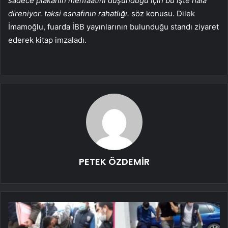
sadece plakanın menfaatini düşündüğü için bu işte hala
direniyor. taksi esnafının rahatlığı.
söz konusu. Dilek
İmamoğlu, fuarda İBB yayınlarının bulunduğu standı ziyaret
ederek kitap imzaladı.
PETEK ÖZDEMİR