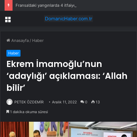
Fransa’daki yangınlarda 4 itfaiye eri hayatını kaybetti
Menü
Anasayfa
/
Haber
Haber
Ekrem İmamoğlu’nun
‘adaylığı’ açıklaması: ‘Allah
bilir’
PETEK ÖZDEMİR
Aralık 11, 2022
0
13
1 dakika okuma süresi