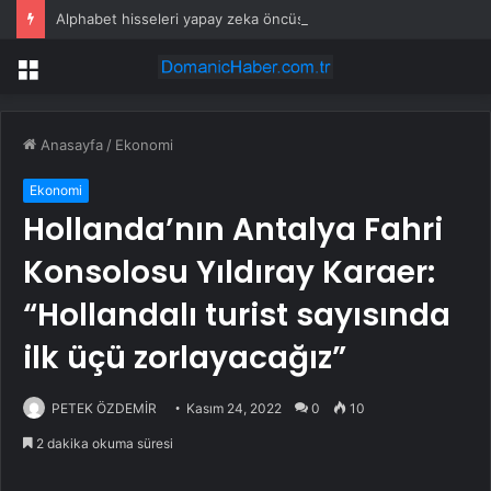
Alphabet hisseleri yapay zeka öncüsü Jeff Dean’in ayrılmasıyla %5 düştü
Menü
Anasayfa
/
Ekonomi
Ekonomi
Hollanda’nın Antalya Fahri
Konsolosu Yıldıray Karaer:
“Hollandalı turist sayısında
ilk üçü zorlayacağız”
PETEK ÖZDEMİR
Kasım 24, 2022
0
10
2 dakika okuma süresi