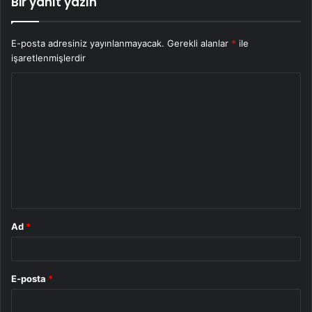
Bir yanıt yazın
E-posta adresiniz yayınlanmayacak.
Gerekli alanlar
*
ile
işaretlenmişlerdir
Y
o
r
u
m
*
Ad
*
E-posta
*