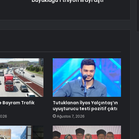
büyüklüğü 1 trilyon lirayı aştı
de Bayram Trafik
Tutuklanan İlyas Yalçıntaş’ın
uyuşturucu testi pozitif çıktı
2026
Ağustos 7, 2026