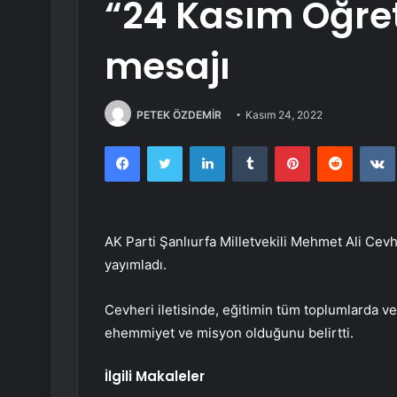
“24 Kasım Öğre
mesajı
PETEK ÖZDEMİR
Kasım 24, 2022
Facebook
Twitter
LinkedIn
Tumblr
Pinterest
Reddit
AK Parti Şanlıurfa Milletvekili Mehmet Ali Cev
yayımladı.
Cevheri iletisinde, eğitimin tüm toplumlarda ve 
ehemmiyet ve misyon olduğunu belirtti.
İlgili Makaleler