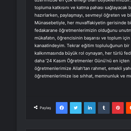
topluma katkısını ve katma pahası sağlayacak b
hazırlarken, paylaşmayı, sevmeyi öğreten ve b
Münasebetiyle, her muvaffakiyetin gerisinde bizl
fedakarane öğretmenlerimizin olduğunu unutmam
mükafatın, öğrencisinin başarısı ve toplum iç
kanaatindeyim. Tekrar eğitim topluluğunun bir 
kalkınmasında büyük rol oynayan, her türlü fed
daha ’24 Kasım Öğretmenler Günü’nü en içten di
öğretmenlerimize Allah’tan rahmet, emekli ya
öğretmenlerimize ise sıhhat, memnunluk ve muv
Facebook
Twitter
LinkedIn
Tumblr
Pint
Paylaş