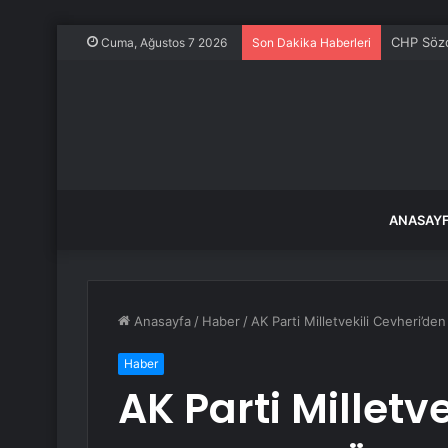
CHP Sözcü
Cuma, Ağustos 7 2026
Son Dakika Haberleri
ANASAY
Anasayfa
/
Haber
/
AK Parti Milletvekili Cevheri’d
Haber
AK Parti Milletv