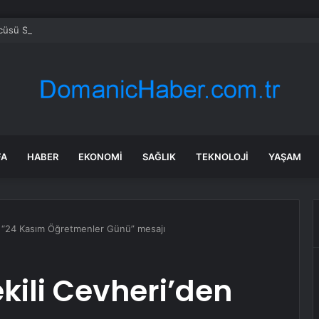
sü Sarı’dan Yeni Parti Açıklamasına Tepki: Bu Arkadaşlarımız Koltukçu
FA
HABER
EKONOMI
SAĞLIK
TEKNOLOJI
YAŞAM
en “24 Kasım Öğretmenler Günü” mesajı
ekili Cevheri’den