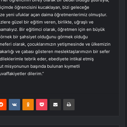
içimde öğrencisini kucaklayan, bizi geleceğe
ize yeni ufuklar açan daima öğretmenlerimiz olmuştur.
ere güzel bir eğitim veren, birlikte, uğraşlı ve
alıyız. Bir eğitimci olarak, öğretmen için en büyük
in örnek bir şahsiyet olduğunu görmek olduğu
neferi olarak, çocuklarımızın yetişmesinde ve ülkemizin
akarlığı ve çabası gösteren meslektaşlarımızın bir sefer
leklerimle tebrik eder, ebediyete intikal etmiş
hut misyonunun başında bulunan kıymetli
affakiyetler dilerim.”
erest
Reddit
VKontakte
Odnoklassniki
Pocket
E-Posta ile paylaş
Yazdır