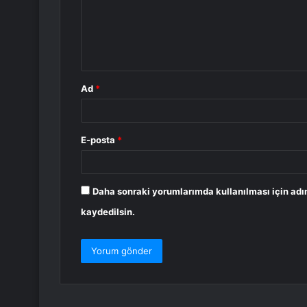
u
m
*
Ad
*
E-posta
*
Daha sonraki yorumlarımda kullanılması için adı
kaydedilsin.