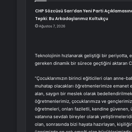
CHP Sözcüsü Sarı’dan Yeni Parti Açıklamasın
Tepki: Bu Arkadaşlarımız Koltukçu
Ağustos 7, 2026
Teknolojinin hızlanarak geliştiği bir periyotta, 
gereken dinamik bir sürece geçtiğini aktaran Ce
“Çocuklarımızın birinci eğiticileri olan anne-ba
muhatap olacakları öğretmenlerimize emanet et
alan, saygın bir meslek olarak bedellendirilm
öğretmenlerimiz, çocuklarımıza ve gençlerimize 
öğretmeleri, onları faziletli, kendine güvenen, 
vatanına sevdalı bireyler olarak yetiştirmelerid
olan, sonrasında bizi hayata hazırlayan, kişil
üzerimizde en çok emeği olan büyüklerimizdir. 