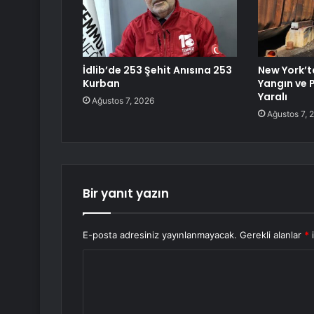
İdlib’de 253 Şehit Anısına 253
New York’t
Kurban
Yangın ve P
Yaralı
Ağustos 7, 2026
Ağustos 7, 
Bir yanıt yazın
E-posta adresiniz yayınlanmayacak.
Gerekli alanlar
*
i
Y
o
r