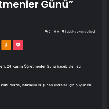
tmenler Günü”
0
9
1 dakika okuma süresi
VKontakte
Odnoklassniki
Pocket
heri, 24 Kasım Öğretmenler Günü hasebiyle ileti
kültürlerde, istiklalini düşünen idareler için büyük bir