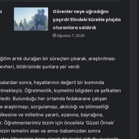
a
Görenler neye uğradığını
şaşırdı! Elindeki kürekle plajda
oturanlara saldırdı
Ağustos 7, 2026
eğitim artık durağan bir süreçten çıkarak, araştırılması
vheri, bildirisinde şunlara yer verdi:
balardan sonra, hayatlarının değerli bir kısmında
mekteyiz. Öğretmenlik, kıymetini bilgiden ve şefkatten
ektedir. Bulunduğu her ortamda fedakarane çalışan
araştırmayı, sorgulamayı, akılcılığı ve bilimselliği
ülkesine ve milletine yararlı, ezanına, bayrağına,
ir. Öğretmenlerimiz bizim için öncelikle ‘Güzel Örnek’
iğimizin temelini atan ve anne-babamızdan sonra
Her öğrencinin birey olarak bir bedel olduğu şuuruyla,