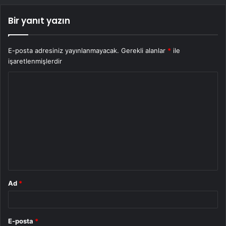
Bir yanıt yazın
E-posta adresiniz yayınlanmayacak.
Gerekli alanlar
*
ile
işaretlenmişlerdir
Y
o
r
u
m
*
Ad
*
E-posta
*