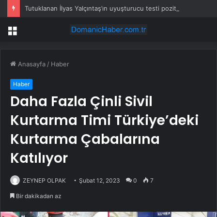
Tutuklanan İlyas Yalçıntaş’ın uyuşturucu testi pozitif çıktı
Menü
Anasayfa
/
Haber
Haber
Daha Fazla Çinli Sivil
Kurtarma Timi Türkiye’deki
Kurtarma Çabalarına
Katılıyor
ZEYNEP OLPAK
Şubat 12, 2023
0
7
Bir dakikadan az