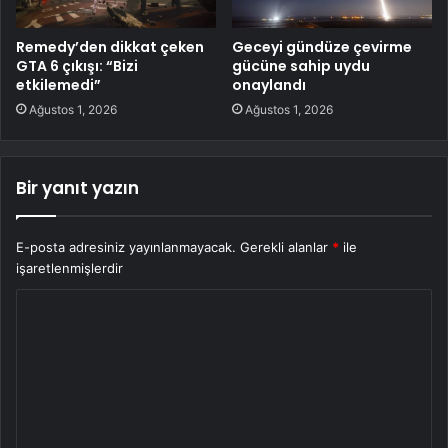
Remedy’den dikkat çeken
Geceyi gündüze çevirme
GTA 6 çıkışı: “Bizi
gücüne sahip uydu
etkilemedi”
onaylandı
Ağustos 1, 2026
Ağustos 1, 2026
Bir yanıt yazın
E-posta adresiniz yayınlanmayacak.
Gerekli alanlar
*
ile
işaretlenmişlerdir
Y
o
r
u
m