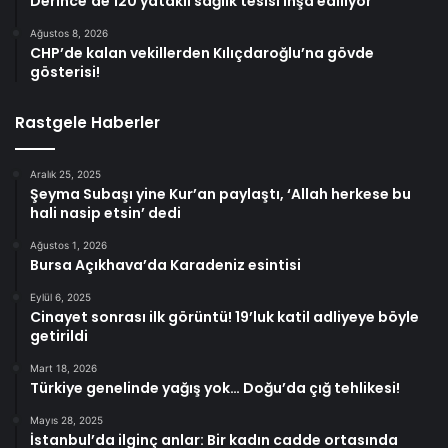
Derince’de 120 yataklı sağlık tesisi inşa ediliyor
Ağustos 8, 2026
CHP’de kalan vekillerden Kılıçdaroğlu’na gövde
gösterisi!
Rastgele Haberler
Aralık 25, 2025
Şeyma Subaşı yine Kur’an paylaştı, ‘Allah herkese bu
hali nasip etsin’ dedi
Ağustos 1, 2026
Bursa Açıkhava’da Karadeniz esintisi
Eylül 6, 2025
Cinayet sonrası ilk görüntü! 19’luk katil adliyeye böyle
getirildi
Mart 18, 2026
Türkiye genelinde yağış yok… Doğu’da çığ tehlikesi!
Mayıs 28, 2025
İstanbul’da ilginç anlar: Bir kadın cadde ortasında