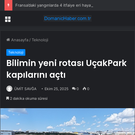
Fransa’daki yangınlarda 4 itfaiye eri hayatını kaybetti
Menü
Anasayfa
/
Teknoloji
Teknoloji
Bilimin yeni rotası UçakPark
kapılarını açtı
ÜMİT SAVĞA
Ekim 25, 2025
0
0
2 dakika okuma süresi