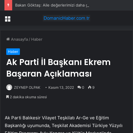
Bakan Göktaş: Aile değerlerimizi daha geniş kitlelerle buluşturacağız
Menü
Anasayfa
/
Haber
Haber
Ak Parti İl Başkanı Ekrem
Başaran Açıklaması
ZEYNEP OLPAK
Kasım 13, 2022
0
9
2 dakika okuma süresi
Ak Parti Balıkesir Vilayet Teşkilatı Ar-Ge ve Eğitim
Başkanlığı uyumunda, Teşkilat Akademisi Türkiye Yüzyılı