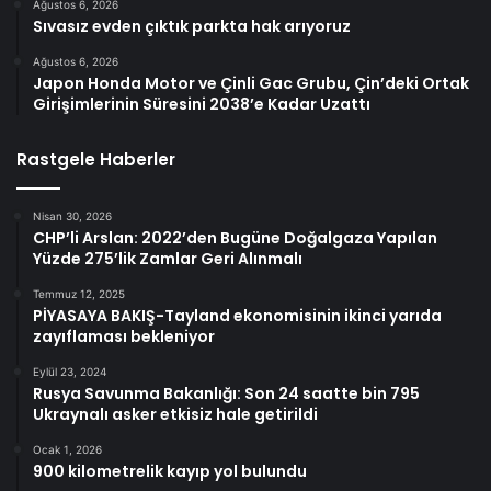
Ağustos 6, 2026
Sıvasız evden çıktık parkta hak arıyoruz
Ağustos 6, 2026
Japon Honda Motor ve Çinli Gac Grubu, Çin’deki Ortak
Girişimlerinin Süresini 2038’e Kadar Uzattı
Rastgele Haberler
Nisan 30, 2026
CHP’li Arslan: 2022’den Bugüne Doğalgaza Yapılan
Yüzde 275’lik Zamlar Geri Alınmalı
Temmuz 12, 2025
PİYASAYA BAKIŞ-Tayland ekonomisinin ikinci yarıda
zayıflaması bekleniyor
Eylül 23, 2024
Rusya Savunma Bakanlığı: Son 24 saatte bin 795
Ukraynalı asker etkisiz hale getirildi
Ocak 1, 2026
900 kilometrelik kayıp yol bulundu