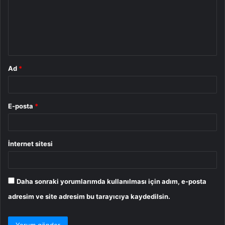
u
m
*
Ad
*
E-posta
*
İnternet sitesi
Daha sonraki yorumlarımda kullanılması için adım, e-posta
adresim ve site adresim bu tarayıcıya kaydedilsin.