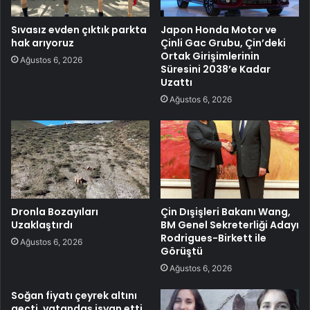
Sıvasız evden çıktık parkta
Japon Honda Motor ve
hak arıyoruz
Çinli Gac Grubu, Çin’deki
Ortak Girişimlerinin
Ağustos 6, 2026
Süresini 2038’e Kadar
Uzattı
Ağustos 6, 2026
Dronla Bozayıları
Çin Dışişleri Bakanı Wang,
Uzaklaştırdı
BM Genel Sekreterliği Adayı
Rodrigues-Birkett ile
Ağustos 6, 2026
Görüştü
Ağustos 6, 2026
Soğan fiyatı çeyrek altını
geçti, vatandaş isyan etti