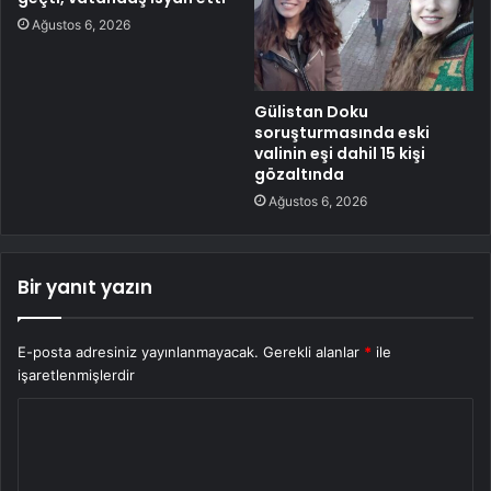
Ağustos 6, 2026
Gülistan Doku
soruşturmasında eski
valinin eşi dahil 15 kişi
gözaltında
Ağustos 6, 2026
Bir yanıt yazın
E-posta adresiniz yayınlanmayacak.
Gerekli alanlar
*
ile
işaretlenmişlerdir
Y
o
r