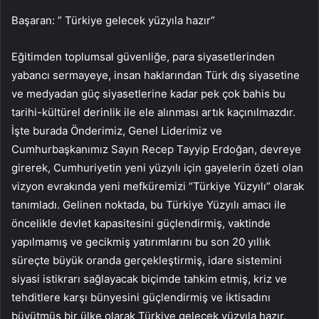
Başaran: ” Türkiye gelecek yüzyıla hazır”
Eğitimden toplumsal güvenliğe, para siyasetlerinden
yabancı sermayeye, insan haklarından Türk dış siyasetine
ve medyadan güç siyasetlerine kadar pek çok bahis bu
tarihi-kültürel derinlik ile ele alınması artık kaçınılmazdır.
İşte burada Önderimiz, Genel Liderimiz ve
Cumhurbaşkanımız Sayın Recep Tayyip Erdoğan, devreye
girerek, Cumhuriyetin yeni yüzyılı için gayelerin özeti olan
vizyon evrakında yeni mefküremizi “Türkiye Yüzyılı” olarak
tanımladı. Gelinen noktada, bu Türkiye Yüzyılı amacı ile
öncelikle devlet kapasitesini güçlendirmiş, vaktinde
yapılmamış ve gecikmiş yatırımlarını bu son 20 yıllık
süreçte büyük oranda gerçekleştirmiş, idare sistemini
siyasi istikrarı sağlayacak biçimde tahkim etmiş, kriz ve
tehditlere karşı bünyesini güçlendirmiş ve iktisadını
büyütmüş bir ülke olarak Türkiye gelecek yüzyıla hazır.