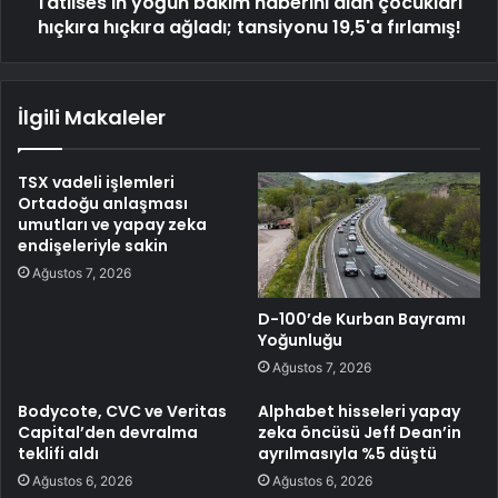
Tatlıses'in yoğun bakım haberini alan çocukları
hıçkıra hıçkıra ağladı; tansiyonu 19,5'a fırlamış!
İlgili Makaleler
TSX vadeli işlemleri
Ortadoğu anlaşması
umutları ve yapay zeka
endişeleriyle sakin
Ağustos 7, 2026
D-100’de Kurban Bayramı
Yoğunluğu
Ağustos 7, 2026
Bodycote, CVC ve Veritas
Alphabet hisseleri yapay
Capital’den devralma
zeka öncüsü Jeff Dean’in
teklifi aldı
ayrılmasıyla %5 düştü
Ağustos 6, 2026
Ağustos 6, 2026