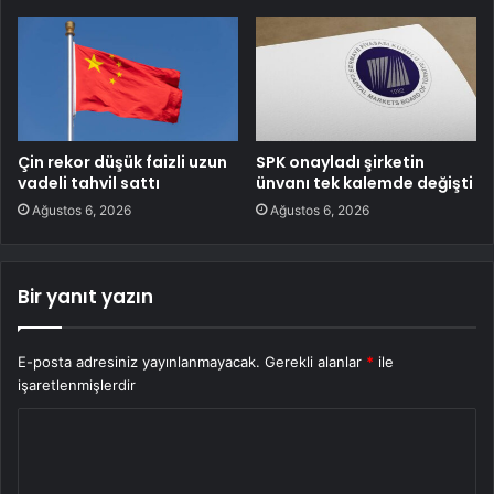
Çin rekor düşük faizli uzun
SPK onayladı şirketin
vadeli tahvil sattı
ünvanı tek kalemde değişti
Ağustos 6, 2026
Ağustos 6, 2026
Bir yanıt yazın
E-posta adresiniz yayınlanmayacak.
Gerekli alanlar
*
ile
işaretlenmişlerdir
Y
o
r