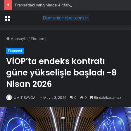
Fransa’daki yangınlarda 4 itfaiye eri hayatını kaybetti
Menü
Anasayfa
/
Ekonomi
Ekonomi
VİOP’ta endeks kontratı
güne yükselişle başladı -8
Nisan 2026
ÜMİT SAVĞA
Mayıs 8, 2026
0
0
Bir dakikadan az