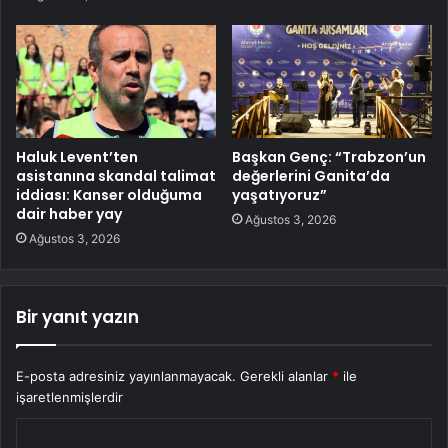
Haluk Levent’ten
Başkan Genç: “Trabzon’un
asistanına skandal talimat
değerlerini Ganita’da
iddiası: Kanser olduğuma
yaşatıyoruz”
dair haber yay
Ağustos 3, 2026
Ağustos 3, 2026
Bir yanıt yazın
E-posta adresiniz yayınlanmayacak.
Gerekli alanlar
*
ile
işaretlenmişlerdir
Y