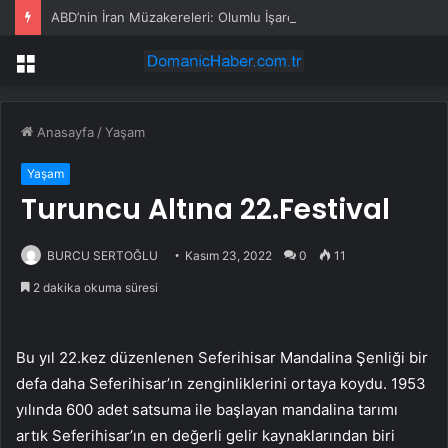
ABD’nin İran Müzakereleri: Olumlu İşaretler Var
Menü
Anasayfa
/
Yaşam
Yaşam
Turuncu Altına 22.Festival
BURCU SERTOĞLU
Kasım 23, 2022
0
11
2 dakika okuma süresi
Bu yıl 22.kez düzenlenen Seferihisar Mandalina Şenliği bir
defa daha Seferihisar’ın zenginliklerini ortaya koydu. 1953
yılında 600 adet satsuma ile başlayan mandalina tarımı
artık Seferihisar’ın en değerli gelir kaynaklarından biri