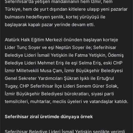
Seferihisar’da yetişen mandalinanın hem İzmir, hem
Türkiye, hem de yurt dışından kitlelere ulaşıp yeni pazarlar
bulmasını hedefleyen şenlik, kortej yürüyüşü ile
başlayarak kapalı pazar yerinde devam etti.
Atatürk Halk Eğitim Merkezi önünden başlayan korteje
Lider Tunç Soyer ve eşi Neptün Soyer ile; Seferihisar
Belediye Lideri İsmail Yetişkin ile Fatma Yetişkin, Ödemiş
Belediye Lideri Mehmet Eriş ile eşi Selma Eriş, eski CHP
İzmir Milletvekili Musa Çam, İzmir Büyükşehir Belediyesi
Genel Sekreter Yardımcıları Şükran Işıklı ile Ertuğrul
Tugay, CHP Seferihisar İlçe Lideri Senem Gürer Solak,
İzmir Büyükşehir Belediyesi bürokratları, siyasi parti
temsilcileri, muhtarlar, meclis üyeleri ve vatandaşlar katıldı.
Seferihisar ziraî üretimde dünyaya örnek
Seferihisar Belediye Lideri İsmail Yetişkin şenlikte verimli