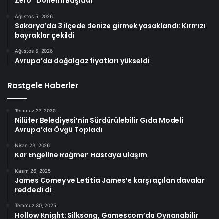
Zero” Dönemi Başladı
Ağustos 5, 2026
Sakarya’da 3 ilçede denize girmek yasaklandı: Kırmızı
bayraklar çekildi
Ağustos 5, 2026
Avrupa’da doğalgaz fiyatları yükseldi
Rastgele Haberler
Temmuz 27, 2025
Nilüfer Belediyesi’nin Sürdürülebilir Gıda Modeli
Avrupa’da Övgü Topladı
Nisan 23, 2026
Kar Engeline Rağmen Hastaya Ulaşım
Kasım 26, 2025
James Comey ve Letitia James’e karşı açılan davalar
reddedildi
Temmuz 30, 2025
Hollow Knight: Silksong, Gamescom’da Oynanabilir