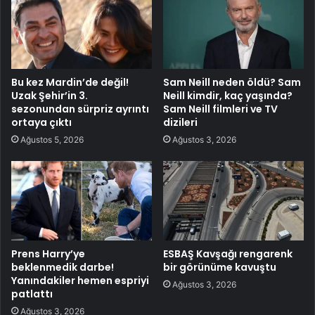
Bu kez Mardin’de değil!
Sam Neill neden öldü? Sam
Uzak Şehir’in 3.
Neill kimdir, kaç yaşında?
sezonundan sürpriz ayrıntı
Sam Neill filmleri ve TV
ortaya çıktı
dizileri
Ağustos 5, 2026
Ağustos 3, 2026
Prens Harry’ye
ESBAŞ Kavşağı rengarenk
beklenmedik darbe!
bir görünüme kavuştu
Yanındakiler hemen espriyi
Ağustos 3, 2026
patlattı
Ağustos 3, 2026