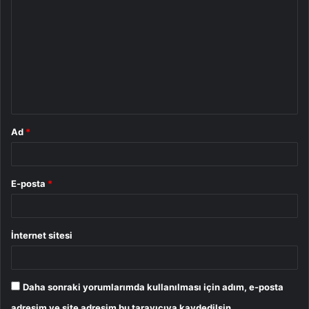
o
r
u
m
*
Ad
*
E-posta
*
İnternet sitesi
Daha sonraki yorumlarımda kullanılması için adım, e-posta
adresim ve site adresim bu tarayıcıya kaydedilsin.