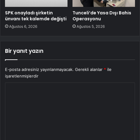
SPK onayladı şirketin
Tunceli’de Yasa Dışı Bahis
ünvanı tek kalemde değişti
Operasyonu
Ağustos 6, 2026
Ağustos 5, 2026
Bir yanıt yazın
E-posta adresiniz yayınlanmayacak.
Gerekli alanlar
*
ile
işaretlenmişlerdir
Y
o
r
u
m
*