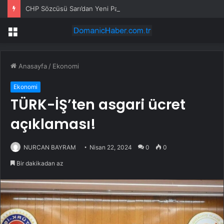
CHP Sözcüsü Sarı’dan Yeni Parti Açıklamasına Tepki: Bu Arkadaşlarımız Koltukçu
Menü
Anasayfa
/
Ekonomi
Ekonomi
TÜRK-İŞ’ten asgari ücret
açıklaması!
NURCAN BAYRAM
Nisan 22, 2024
0
0
Bir dakikadan az