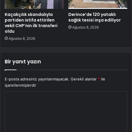
Kaçakçılık skandalıyla
Derince’de 120 yataklı
partiden istifa ettirilen
sağlık tesisi inşa ediliyor
vekil CHP’nin ilk transferi
Ağustos 8, 2026
oldu
Ağustos 8, 2026
Bir yanıt yazın
E-posta adresiniz yayınlanmayacak.
Gerekli alanlar
*
ile
işaretlenmişlerdir
Y
o
r
u
m