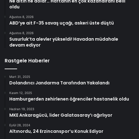
Ne altın ne dolar… Haftanın en çok kazandıranı belli
oldu
Ağustos 8, 2026
ABD’ye ait F-35 savaş uçağı, askeri üste düştü
Ağustos 8, 2026
Susurluk’ta alevler yükseldi! Havadan müdahale
devam ediyor
Rastgele Haberler
Mart 31, 2025
Dolandırıcı Jandarma Tarafından Yakalandı
Kasım 12, 2025
Hamburgerden zehirlenen öğrenciler hastanelik oldu
Haziran 19, 2023
MKE Ankaragücü, lider Galatasaray’ı ağırlıyor
Eylül 28, 2024
Altınordu, 24 Erzincanspor’u Konuk Ediyor