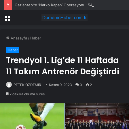
Gaziantep’te ‘Narko Kapan’ Operasyonu: 548 Şüpheli Tespit Edildi
Menü
Anasayfa
/
Haber
Haber
Trendyol 1. Lig’de 11 Haftada
11 Takım Antrenör Değiştirdi
PETEK ÖZDEMİR
Kasım 9, 2023
0
2
2 dakika okuma süresi