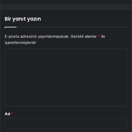
Bir yanıt yazın
E-posta adresiniz yayınlanmayacak.
Gerekli alanlar
*
ile
işaretlenmişlerdir
Y
o
r
u
m
*
Ad
*