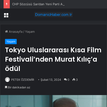
CHP Sözcüsü Sarı’dan Yeni Parti Açıklamasına Tepki: Bu Arkadaşlarımız Koltukçu
Menü
Anasayfa
/
Yaşam
Yaşam
Tokyo Uluslararası Kısa Film
Festivali’nden Murat Kılıç’a
ödül
PETEK ÖZDEMİR
Şubat 13, 2024
0
3
Bir dakikadan az