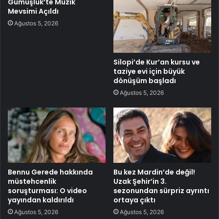
Gümüşlük’te Müzik
Mevsimi Açıldı
Ağustos 5, 2026
Silopi’de Kur’an kursu ve
taziye evi için büyük
dönüşüm başladı
Ağustos 5, 2026
Bennu Gerede hakkında
Bu kez Mardin’de değil!
müstehcenlik
Uzak Şehir’in 3.
soruşturması: O video
sezonundan sürpriz ayrıntı
yayından kaldırıldı
ortaya çıktı
Ağustos 5, 2026
Ağustos 5, 2026