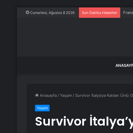
Frans
Cumartesi, Ağustos 8 2026
Son Dakika Haberleri
ANASAY
Anasayfa
/
Yaşam
/
Survivor İtalya’ya Katılan Ünlü
Yaşam
Survivor İtalya’