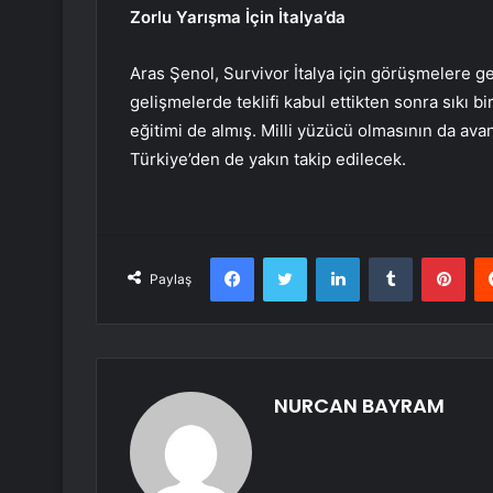
Zorlu Yarışma İçin İtalya’da
Aras Şenol, Survivor İtalya için görüşmelere geç
gelişmelerde teklifi kabul ettikten sonra sıkı b
eğitimi de almış. Milli yüzücü olmasının da ava
Türkiye’den de yakın takip edilecek.
Facebook
Twitter
LinkedIn
Tumblr
Pint
Paylaş
NURCAN BAYRAM