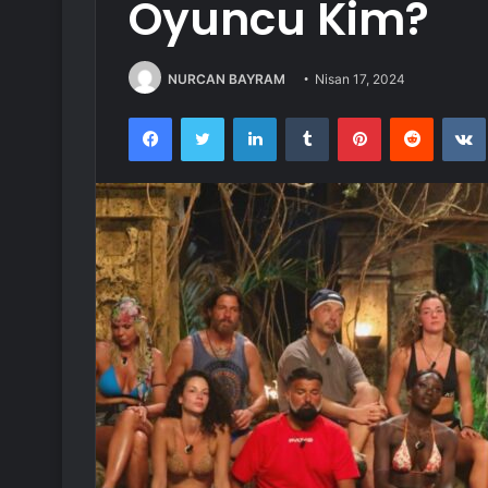
Oyuncu Kim?
NURCAN BAYRAM
Nisan 17, 2024
Facebook
Twitter
LinkedIn
Tumblr
Pinterest
Reddit