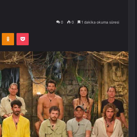
0
0
1 dakika okuma süresi
VKontakte
Odnoklassniki
Pocket