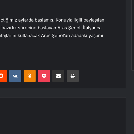
tiğimiz aylarda başlamış. Konuyla ilgili paylaşılan
ir hazırlık sürecine başlayan Aras Şenol, İtalyanca
ntajlarını kullanacak Aras Şenol’un adadaki yaşamı
erest
Reddit
VKontakte
Odnoklassniki
Pocket
E-Posta ile paylaş
Yazdır