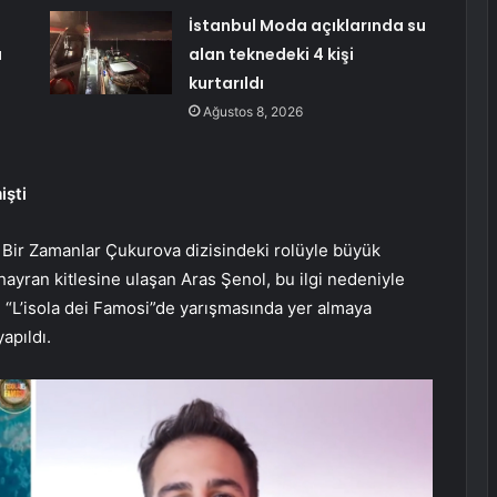
İstanbul Moda açıklarında su
ı
alan teknedeki 4 kişi
kurtarıldı
Ağustos 8, 2026
işti
n Bir Zamanlar Çukurova dizisindeki rolüyle büyük
 hayran kitlesine ulaşan Aras Şenol, bu ilgi nedeniyle
r’ı “L’isola dei Famosi”de yarışmasında yer almaya
apıldı.