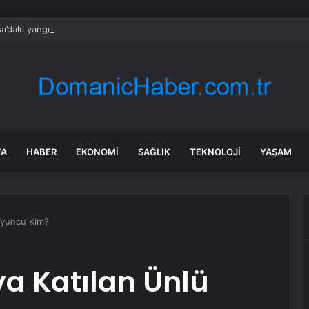
a’daki yangınlarda 4 itfaiye eri hayatını kaybetti
FA
HABER
EKONOMI
SAĞLIK
TEKNOLOJI
YAŞAM
 Oyuncu Kim?
ya Katılan Ünlü