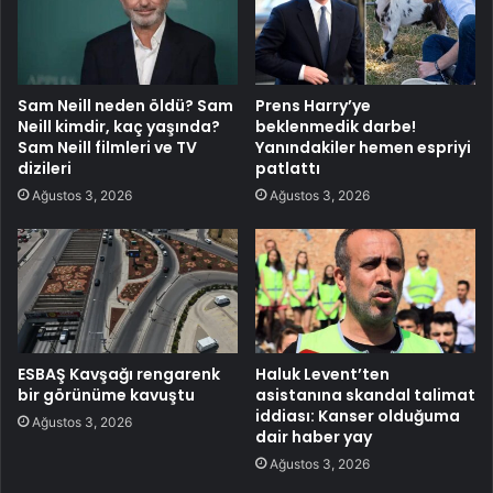
Sam Neill neden öldü? Sam
Prens Harry’ye
Neill kimdir, kaç yaşında?
beklenmedik darbe!
Sam Neill filmleri ve TV
Yanındakiler hemen espriyi
dizileri
patlattı
Ağustos 3, 2026
Ağustos 3, 2026
ESBAŞ Kavşağı rengarenk
Haluk Levent’ten
bir görünüme kavuştu
asistanına skandal talimat
iddiası: Kanser olduğuma
Ağustos 3, 2026
dair haber yay
Ağustos 3, 2026