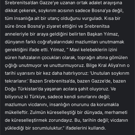
Srebrenitsa’dan Gazze’ye uzanan ortak adalet arayışına
dikkat çekerek, soykırım acısının sadece Bosna’ya değil,
tüm insanlığa ait bir utanç olduğunu vurguladı. Kısa bir
süre önce Bosna’yı ziyaret ettiğini ve Srebrenitsa
anneleriyle bir araya geldiğini belirten Başkan Yılmaz,
dünyanın farklı coğrafyalarındaki mazlumları unutmamak
gerektiğini ifade etti. Yılmaz, ” Mavi kelebeklerin izini
süren hafızaların çocukları olarak, toprağın altına gömülen
çığlığı unutmuyor ve unutturmuyoruz. Bilge Kral Aliya’nın o
tarihi uyarısını bir kez daha hatırlıyoruz: ‘Unutulan soykırım
tekrarlanır.’ Bazen Srebrenitsa’da, bazen Gazze’de, bazen
Doğu Türkistan’da yaşanan acılara şahit oluyoruz. Ve
biliyoruz ki Türkiye, sadece kendi sınırlarını değil;
mazlumun vicdanını, insanlığın onurunu da korumakla
mükelleftir. Zulmün küreselleştiği bir dünyada, merhameti
de küreselleştirmek zorundayız. Bu, tarihin değil; vicdanın
yüklediği bir sorumluluktur.” ifadelerini kullandı.