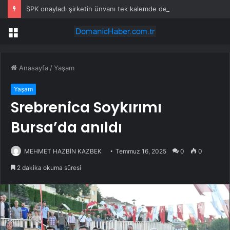
SPK onayladı şirketin ünvanı tek kalemde değişti
Menü
Anasayfa
/
Yaşam
Yaşam
Srebrenica Soykırımı
Bursa’da anıldı
MEHMET HAZBİN KAZBEK
Temmuz 16, 2025
0
0
2 dakika okuma süresi