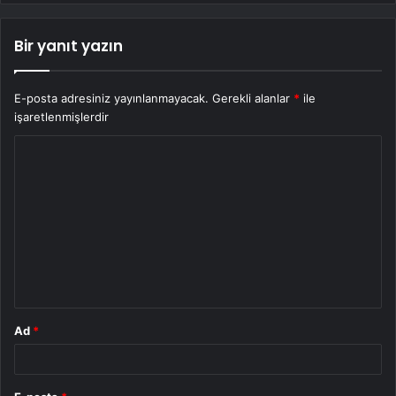
Bir yanıt yazın
E-posta adresiniz yayınlanmayacak.
Gerekli alanlar
*
ile
işaretlenmişlerdir
Y
o
r
u
m
*
Ad
*