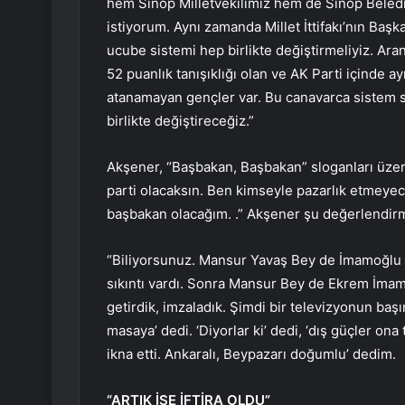
hem Sinop Milletvekilimiz hem de Sinop Beledi
istiyorum. Aynı zamanda Millet İttifakı’nın Baş
ucube sistemi hep birlikte değiştirmeliyiz. Aran
52 puanlık tanışıklığı olan ve AK Parti içinde ay
atanamayan gençler var. Bu canavarca sistem s
birlikte değiştireceğiz.”
Akşener, “Başbakan, Başbakan” sloganları üzer
parti olacaksın. Ben kimseyle pazarlık etmey
başbakan olacağım. .” Akşener şu değerlendir
“Biliyorsunuz. Mansur Yavaş Bey de İmamoğlu 
sıkıntı vardı. Sonra Mansur Bey de Ekrem İmamoğ
getirdik, imzaladık. Şimdi bir televizyonun baş
masaya’ dedi. ‘Diyorlar ki’ dedi, ‘dış güçler on
ikna etti. Ankaralı, Beypazarı doğumlu’ dedim.
“ARTIK İŞE İFTİRA OLDU”