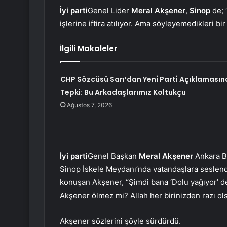
İyi parti
Genel Lider
Meral Akşener
,
Sinop
de; 
işlerine iftira atılıyor. Ama söyleyemedikleri bi
İlgili Makaleler
CHP Sözcüsü Sarı’dan Yeni Parti Açıklamasın
Tepki: Bu Arkadaşlarımız Koltukçu
Ağustos 7, 2026
İyi parti
Genel Başkan
Meral Akşener
Ankara Bü
Sinop İskele Meydanı’nda vatandaşlara seslend
konuşan Akşener, “Şimdi bana ‘Dolu yağıyor’ de
Akşener ölmez mi? Allah her birinizden razı ol
Akşener sözlerini şöyle sürdürdü.