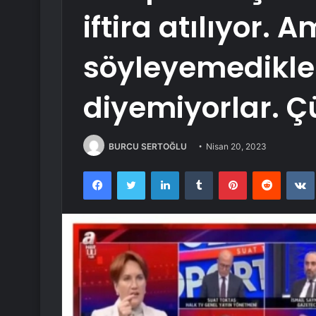
iftira atılıyor. 
söyleyemedikleri
diyemiyorlar. Ç
BURCU SERTOĞLU
Nisan 20, 2023
Facebook
Twitter
LinkedIn
Tumblr
Pinterest
Reddit