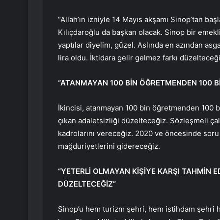
“Allah’ın izniyle 14 Mayıs akşamı Sinop’tan baş
Kılıçdaroğlu da başkan olacak. Sinop bir emekli
yaptılar diyelim, güzel. Aslında en azından asg
lira oldu. İktidara gelir gelmez farkı düzelteceği
“ATANMAYAN 100 BİN ÖĞRETMENDEN 100 BİN
İkincisi, atanmayan 100 bin öğretmenden 100 
çıkan adaletsizliği düzelteceğiz. Sözleşmeli çalı
kadrolarını vereceğiz. 2020 ve öncesinde sor
mağduriyetlerini gidereceğiz.
“YETERLİ OLMAYAN KİŞİYE KARŞI TAHMİN E
DÜZELTECEĞİZ”
Sinop’u hem turizm şehri, hem istihdam şehri 