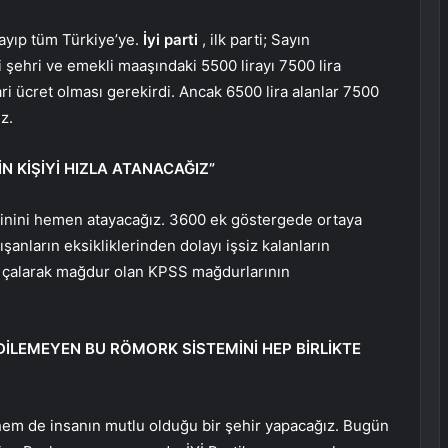
layıp tüm Türkiye’ye.
İyi parti
, ilk parti; Sayın
 şehri ve emekli maaşındaki 5500 lirayı 7500 lira
ari ücret olması gerekirdi. Ancak 6500 lira alanlar 7500
z.
 KİŞİYİ HIZLA ATANACAĞIZ”
binini hemen atayacağız. 3600 ek göstergede ortaya
şanların eksikliklerinden dolayı işsiz kalanların
u çalarak mağdur olan KPSS mağdurlarının
DİLEMEYEN BU RÖMORK SİSTEMİNİ HEP BİRLİKTE
hem de insanın mutlu olduğu bir şehir yapacağız. Bugün