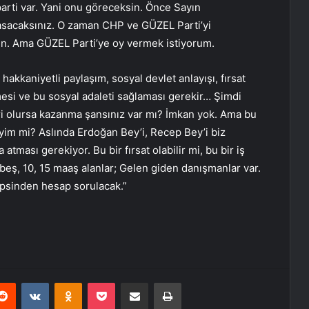
i parti var. Yani onu göreceksin. Önce Sayın
asacaksınız. O zaman CHP ve GÜZEL Parti’yi
in. Ama GÜZEL Parti’ye oy vermek istiyorum.
hakkaniyetli paylaşım, sosyal devlet anlayışı, fırsat
kmesi ve bu sosyal adaleti sağlaması gerekir… Şimdi
ri olursa kazanma şansınız var mı? İmkan yok. Ama bu
im mi? Aslında Erdoğan Bey’i, Recep Bey’i biz
tması gerekiyor. Bu bir fırsat olabilir mi, bu bir iş
 beş, 10, 15 maaş alanlar; Gelen giden danışmanlar var.
epsinden hesap sorulacak.”
erest
Reddit
VKontakte
Odnoklassniki
Pocket
E-Posta ile paylaş
Yazdır