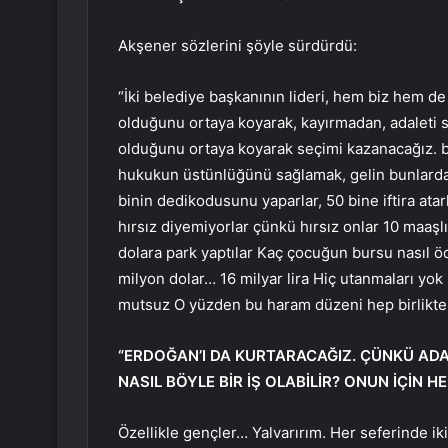
Akşener sözlerini şöyle sürdürdü:
“İki belediye başkanının lideri, hem biz hem de 
olduğunu ortaya koyarak, kayırmadan, adaleti s
olduğunu ortaya koyarak seçimi kazanacağız. b
hukukun üstünlüğünü sağlamak, gelin bunlardan 
binin dedikodusunu yaparlar, 50 bine iftira atarla
hırsız diyemiyorlar çünkü hırsız onlar 10 maaş
dolara park yaptılar Kaç çocuğun bursu nasıl ö
milyon dolar… 16 milyar lira Hiç utanmaları yok 
mutsuz O yüzden bu haram düzeni hep birlikte 
“ERDOĞAN’I DA KURTARACAĞIZ. ÇÜNKÜ ADA
NASIL BÖYLE BİR İŞ OLABİLİR? ONUN İÇİN H
Özellikle gençler… Yalvarırım. Her seferinde ik