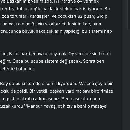
ye Başkanımız yanımızda. İYİ Parti’ye oy vermek
kan Adayı Kılıçdaroğlu’na da destek olmak istiyorum. Bu
ızda torunları, kardeşleri ve çocukları 82 puan; Gidip
ı-amcası olmadığı için vasıfsız bir kişinin karşısına
onucunda büyük haksızlıkların yapıldığı bu sistemi hep
ine; Bana bak bedava olmayacak. Oy vereceksin birinci
eceğim. Önce bu ucube sistem değişecek. Sonra ben
melerde bulundu:
Bey de bu sistemde olsun istiyordum. Masada şöyle bir
lu da geldi. Bir yetkili başkan yardımcısını birbirimize
ına geçtim akraba arkadaşımız ‘Sen nasıl oturdun o
a tuzak kurdu.’ ‘Mansur Yavaş jet hızıyla beni o masaya