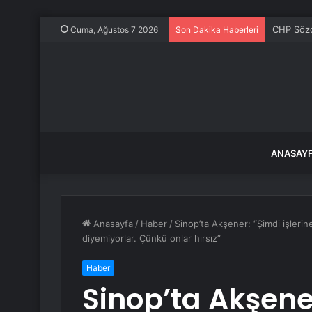
CHP Sözcü
Cuma, Ağustos 7 2026
Son Dakika Haberleri
ANASAY
Anasayfa
/
Haber
/
Sinop’ta Akşener: “Şimdi işlerine
diyemiyorlar. Çünkü onlar hırsız”
Haber
Sinop’ta Akşener