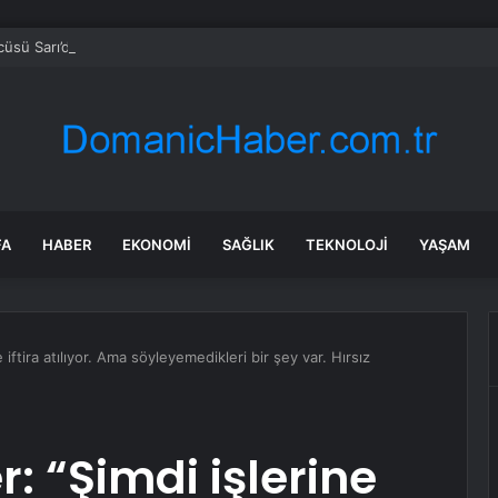
sü Sarı’dan Yeni Parti Açıklamasına Tepki: Bu Arkadaşlarımız Koltukçu
FA
HABER
EKONOMI
SAĞLIK
TEKNOLOJI
YAŞAM
 iftira atılıyor. Ama söyleyemedikleri bir şey var. Hırsız
: “Şimdi işlerine