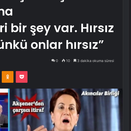
Ama
 bir şey var. Hırsız
ünkü onlar hırsız”
0
10
3 dakika okuma süresi
VKontakte
Odnoklassniki
Pocket