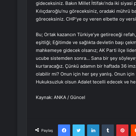
gideceksiniz. Bakın Millet İttifakı’nda iki siyas
Kılıçdaroğlu’nu göreceksiniz, oradaki mührü b
göreceksiniz. CHP’ye oy veren elbette oy vers
Bu; Ortak kazancın Türkiye’ye getireceği refah, 
eşitliği; Eğitimde ve sağlıkta devletin başı çe
mahkemeye gidecek olsanız; AK Parti ilçe lide
ucube sistemden sonra… Sana bir şey söyleyey
kurtaracağız. Çünkü adamın bir haftada 36 imza a
olabilir mi? Onun için her şey yanlış. Onun için
Hukuksuzluk olsun Adalet tecelli edecek ve h
Kaynak: ANKA / Güncel
Facebook
Twitter
LinkedIn
Tumblr
Pint
Paylaş