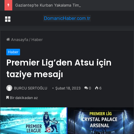
Gaziantep’te Kurban Yakalama Timi Kuruldu
Menü
Anasayfa
/
Haber
Haber
Premier Lig’den Atsu için
taziye mesajı
BURCU SERTOĞLU
Şubat 18, 2023
0
6
Bir dakikadan az