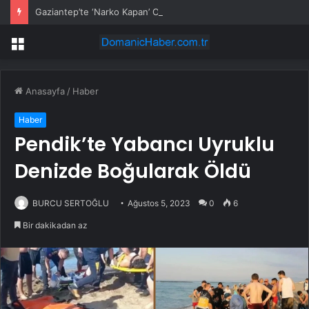
Gaziantep’te ‘Narko Kapan’ Operasyonu: 548 Şüpheli Tespit Edildi
Menü
Anasayfa
/
Haber
Haber
Pendik’te Yabancı Uyruklu
Denizde Boğularak Öldü
BURCU SERTOĞLU
Ağustos 5, 2023
0
6
Bir dakikadan az