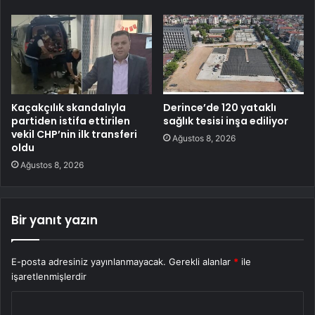
Kaçakçılık skandalıyla
Derince’de 120 yataklı
partiden istifa ettirilen
sağlık tesisi inşa ediliyor
vekil CHP’nin ilk transferi
Ağustos 8, 2026
oldu
Ağustos 8, 2026
Bir yanıt yazın
E-posta adresiniz yayınlanmayacak.
Gerekli alanlar
*
ile
işaretlenmişlerdir
Y