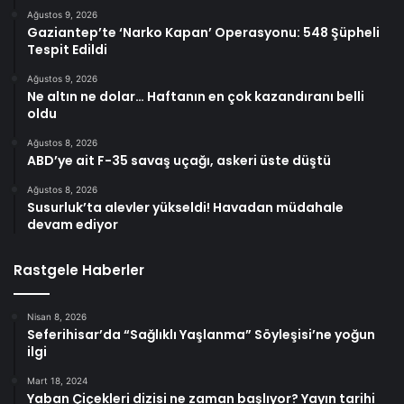
Ağustos 9, 2026
Gaziantep’te ‘Narko Kapan’ Operasyonu: 548 Şüpheli
Tespit Edildi
Ağustos 9, 2026
Ne altın ne dolar… Haftanın en çok kazandıranı belli
oldu
Ağustos 8, 2026
ABD’ye ait F-35 savaş uçağı, askeri üste düştü
Ağustos 8, 2026
Susurluk’ta alevler yükseldi! Havadan müdahale
devam ediyor
Rastgele Haberler
Nisan 8, 2026
Seferihisar’da “Sağlıklı Yaşlanma” Söyleşisi’ne yoğun
ilgi
Mart 18, 2024
Yaban Çiçekleri dizisi ne zaman başlıyor? Yayın tarihi