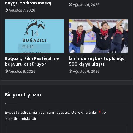
duygulandıran mesaj
Ağustos 6, 2026
Ağustos 7, 2026
Boğaziçi Film Festivali’ne
İzmir’de zeybek topluluğu
başvurular sürüyor
500 kişiye ulaştı
Ağustos 6, 2026
Ağustos 6, 2026
Bir yanıt yazın
E-posta adresiniz yayınlanmayacak.
Gerekli alanlar
*
ile
işaretlenmişlerdir
Y