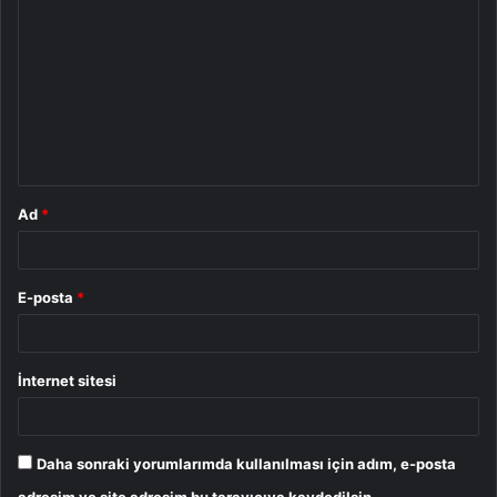
o
r
u
m
*
Ad
*
E-posta
*
İnternet sitesi
Daha sonraki yorumlarımda kullanılması için adım, e-posta
adresim ve site adresim bu tarayıcıya kaydedilsin.