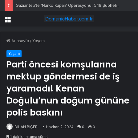
Gaziantep’te ‘Narko Kapan’ Operasyonu: 548 Şüpheli Tespit Edildi
Menü
Anasayfa
/
Yaşam
Yaşam
Parti öncesi komşularına
mektup göndermesi de iş
yaramadı! Kenan
Doğulu’nun doğum gününe
polis baskını
DİLAN BİÇER
Haziran 2, 2024
0
0
1 dakika okuma süresi