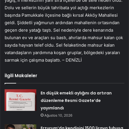
yağış, il merkezinin yanı sıra ilçelerde de sele neden oldu.
Dolu ve sellerin büyük tahribata yol açtığı merkezlerin
başında Pamukkale ilçesine bağlı kırsal Akköy Mahallesi
geldi. Şiddetli yağmurun ardından mahallenin ortasından
geçen dere yatağı taştı. Sel nedeniyle dere kenarında
bulunan ev ve araçları su bastı, ahırlarda mahsur kalan çok
sayıda hayvan telef oldu. Sel felaketinde mahsur kalan
vatandaşların yardımına koşan gruplar, bölgedeki yaraları
sarmak için çalışma başlattı. – DENİZLİ
İlgili Makaleler
En düşük emekli aylığını da artıran
düzenleme Resmi Gazete’de
yayımlandı
Ağustos 10, 2026
Erzurum’da kendisini 1500 liraya fuhuşa