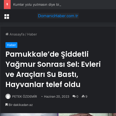
Kumlar yolu yutmasın diye binlerce ağaç diktiler
Menü
Anasayfa
/
Haber
Haber
Pamukkale’de Şiddetli
Yağmur Sonrası Sel: Evleri
ve Araçları Su Bastı,
Hayvanlar telef oldu
PETEK ÖZDEMİR
Haziran 20, 2023
0
9
Bir dakikadan az