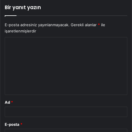
Bir yanıt yazın
E-posta adresiniz yayınlanmayacak.
Gerekli alanlar
*
ile
işaretlenmişlerdir
Y
o
r
u
m
*
Ad
*
E-posta
*