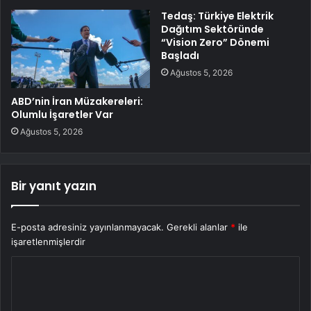
Tedaş: Türkiye Elektrik
Dağıtım Sektöründe
“Vision Zero” Dönemi
Başladı
Ağustos 5, 2026
ABD’nin İran Müzakereleri:
Olumlu İşaretler Var
Ağustos 5, 2026
Bir yanıt yazın
E-posta adresiniz yayınlanmayacak.
Gerekli alanlar
*
ile
işaretlenmişlerdir
Y
o
r