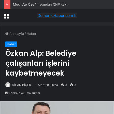
Meclis’te Özel’in adından CHP kaldırıldı
Menü
Anasayfa
/
Haber
Haber
Özkan Alp: Belediye
çalışanları işlerini
kaybetmeyecek
DİLAN BİÇER
Mart 28, 2024
0
0
1 dakika okuma süresi