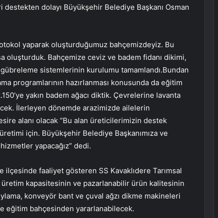
eri destekten dolayı Büyükşehir Belediye Başkanı Osman
protokol yaparak oluşturduğumuz bahçemizdeyiz. Bu
aşa oluşturduk. Bahçemize ceviz ve badem fidanı dikimi,
a ve gübreleme sistemlerinin kurulumu tamamlandı.Bundan
lama programlarının hazırlanması konusunda da eğitim
k.150’ye yakın badem ağacı diktik. Çevrelerine lavanta
ilecek. İlerleyen dönemde arazimizde ailelerin
esire alanı olacak “Bu alan üreticilerimizin destek
 üretimi için. Büyükşehir Belediye Başkanımıza ve
 hizmetler yapacağız” dedi.
e ilçesinde faaliyet gösteren SS Kavaklıdere Tarımsal
 üretim kapasitesinin ve pazarlanabilir ürün kalitesinin
boylama, konveyör bant ve çuval ağzı dikme makineleri
de eğitim bahçesinden yararlanabilecek.