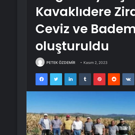
Kavaklıdere Zir
Ceviz ve Bade
oluşturuldu
PETEK ÖZDEMİR
Kasım 2, 2023
Facebook
Twitter
LinkedIn
Tumblr
Pinterest
Reddit