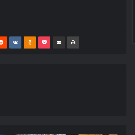
erest
Reddit
VKontakte
Odnoklassniki
Pocket
E-Posta ile paylaş
Yazdır