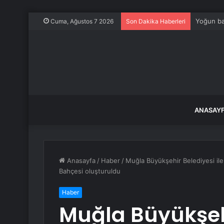
Yoğun ba
Cuma, Ağustos 7 2026
Son Dakika Haberleri
ANASAY
Anasayfa
/
Haber
/
Muğla Büyükşehir Belediyesi il
Bahçesi oluşturuldu
Haber
Muğla Büyükşehi