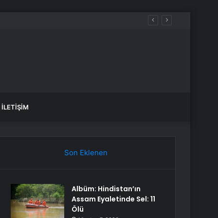
saj
İLETIŞIM
Son Eklenen
Albüm: Hindistan’ın
Assam Eyaletinde Sel: 11
Ölü