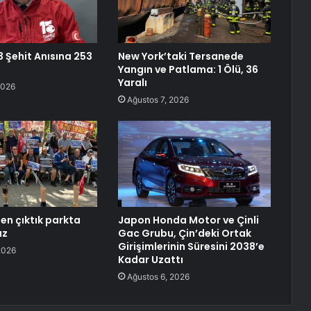
3 Şehit Anısına 253
New York’taki Tersanede
Yangın ve Patlama: 1 Ölü, 36
Yaralı
2026
Ağustos 7, 2026
en çıktık parkta
Japon Honda Motor ve Çinli
uz
Gac Grubu, Çin’deki Ortak
Girişimlerinin Süresini 2038’e
2026
Kadar Uzattı
Ağustos 6, 2026