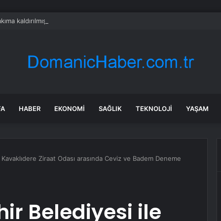
kıma kaldırılmıştı: Lösemi tedavisi gören Cansever’den duygulandıran me
FA
HABER
EKONOMI
SAĞLIK
TEKNOLOJI
YAŞAM
e Kavaklıdere Ziraat Odası arasında Ceviz ve Badem Deneme
r Belediyesi ile