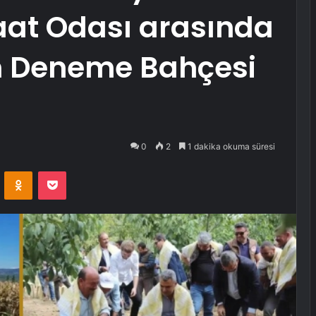
aat Odası arasında
m Deneme Bahçesi
0
2
1 dakika okuma süresi
VKontakte
Odnoklassniki
Pocket