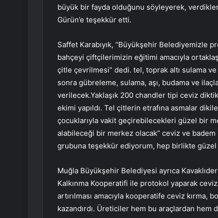
büyük bir fayda olduğunu söyleyerek, verdikl
Gürün’e teşekkür etti.
Saffet Karabıyık, “Büyükşehir Belediyemizle 
bahçeyi çiftçilerimizin eğitimi amacıyla ortakl
çitle çevrilmesi” dedi. tel, toprak altı sulam
sonra gübreleme, sulama, aşı, budama ve ilaç
verilecek.Yaklaşık 200 chandler tipi ceviz dikti
ekimi yapıldı. Tel çitlerin etrafına asmalar dik
çocuklarıyla vakit geçirebilecekleri güzel bir m
alabileceği bir merkez olacak” ceviz ve badem
grubuna teşekkür ediyorum, hep birlikte güzel
Muğla Büyükşehir Belediyesi ayrıca Kavaklıder
Kalkınma Kooperatifi ile protokol yaparak ceviz
artırılması amacıyla kooperatife ceviz kırma, 
kazandırdı. Üreticiler hem bu araçlardan hem 