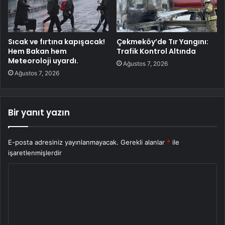
Sıcak ve fırtına kapışacak!
Çekmeköy’de Tır Yangını:
Hem Bakan hem
Trafik Kontrol Altında
Meteoroloji uyardı.
Ağustos 7, 2026
Ağustos 7, 2026
Bir yanıt yazın
E-posta adresiniz yayınlanmayacak.
Gerekli alanlar
*
ile
işaretlenmişlerdir
Y
o
r
u