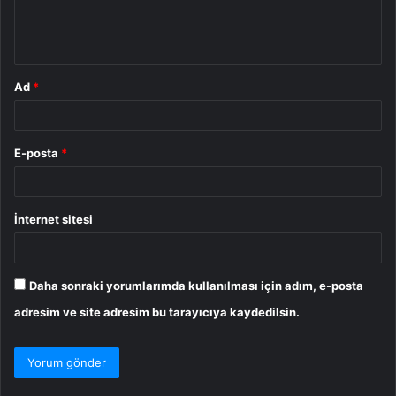
m
*
Ad
*
E-posta
*
İnternet sitesi
Daha sonraki yorumlarımda kullanılması için adım, e-posta
adresim ve site adresim bu tarayıcıya kaydedilsin.