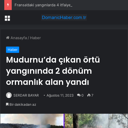
Fransa’daki yangınlarda 4 itfaiye eri hayatını kaybetti
Menü
Anasayfa
/
Haber
Haber
Mudurnu’da çıkan örtü
yangınında 2 dönüm
ormanlık alan yandı
SERDAR BAYAR
Ağustos 11, 2023
0
7
Bir dakikadan az