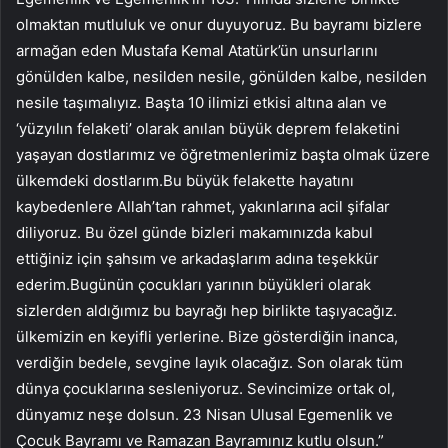
olmaktan mutluluk ve onur duyuyoruz. Bu bayramı bizlere
armağan eden Mustafa Kemal Atatürk’ün unsurlarını
gönülden kalbe, nesilden nesile, gönülden kalbe, nesilden
nesile taşımalıyız. Başta 10 ilimizi etkisi altına alan ve
‘yüzyılın felaketi’ olarak anılan büyük deprem felaketini
yaşayan dostlarımız ve öğretmenlerimiz başta olmak üzere
ülkemdeki dostlarım.Bu büyük felakette hayatını
kaybedenlere Allah’tan rahmet, yakınlarına acil şifalar
diliyoruz. Bu özel günde bizleri makamınızda kabul
ettiğiniz için şahsım ve arkadaşlarım adına teşekkür
ederim.Bugünün çocukları yarının büyükleri olarak
sizlerden aldığımız bu bayrağı hep birlikte taşıyacağız.
ülkemizin en keyifli yerlerine. Bize gösterdiğin inanca,
verdiğin bedele, sevgine layık olacağız. Son olarak tüm
dünya çocuklarına sesleniyoruz. Sevincimize ortak ol,
dünyamız neşe dolsun. 23 Nisan Ulusal Egemenlik ve
Çocuk Bayramı ve Ramazan Bayramınız kutlu olsun.”