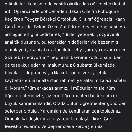
etkinlikleri kapsamında çeşitli okullardan öğrencileri kabul
etti. Öğrencilerle sohbet eden Bakan Özer’in koltuğuna
Keçiören Toygar Börekçi Ortaokulu 5. sınıf öğrencisi Kaan
Can İl oturdu. Bakan Özer, Atatürk’ün devleti genç nesillere
armağan ettiğini belirterek, “Sizler yetenekli, özgüvenli,
analitik düşünen, bu toprakların değerleriyle bezenmiş
olarak yetişirseniz bu vatan ilelebet yaşamaya devam eder.
Sizi tebrik ediyorum.” hepinizin bayramı kutlu olsun. ben
de teşekkür ederim. malumunuz 6 şubatta ülkemizde
büyük bir deprem yaşadık. çok canımızı kaybettik.
kaybettiklerimize allah’tan rahmet, yaralılarımıza acil şifalar
diliyorum.” tüm arkadaşlarımız, il müdürlerimizle, tüm
öğretmenlerimizle, sizlerin öğretmenleri bu ülkenin en
büyük kahramanlarıdır. Orada bütün öğretmenler gönülden
seferber oldular. Yardımları da kendi aranızda topladınız.
Oradaki kardeşlerinize o yardımları ulaştırdınız. Çok
teşekkür ederim. Ve depremzede kardeşleriniz,