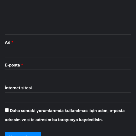
u
m
*
Ad
*
E-posta
*
İnternet sitesi
Daha sonraki yorumlarımda kullanılması için adım, e-posta
adresim ve site adresim bu tarayıcıya kaydedilsin.