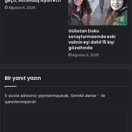
geçti, vatandaş isyan etti
Ağustos 6, 2026
Gülistan Doku
soruşturmasında eski
valinin eşi dahil 15 kişi
gözaltında
Ağustos 6, 2026
Bir yanıt yazın
E-posta adresiniz yayınlanmayacak.
Gerekli alanlar
*
ile
işaretlenmişlerdir
Y
o
r