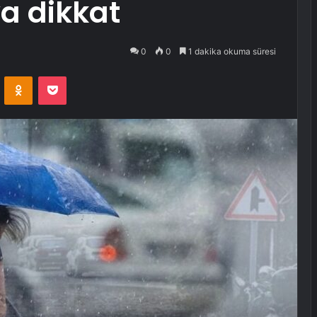
a dikkat
0
0
1 dakika okuma süresi
VKontakte
Odnoklassniki
Pocket