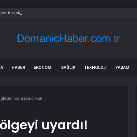
bet hisseleri yapay zeka öncüsü Jeff Dean’in ayrılmasıyla %5 düştü
FA
HABER
EKONOMI
SAĞLIK
TEKNOLOJI
YAŞAM
Öğleden sonraya dikkat
ölgeyi uyardı!