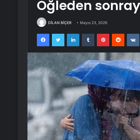
Öğleden sonray
DİLAN BİÇER
Mayıs 23, 2026
Facebook
Twitter
LinkedIn
Tumblr
Pinterest
Reddit