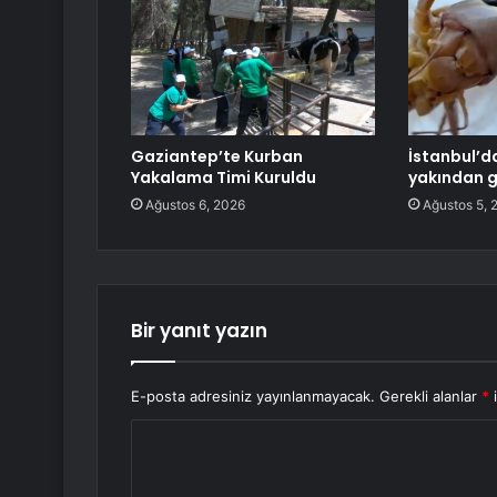
Gaziantep’te Kurban
İstanbul’d
Yakalama Timi Kuruldu
yakından g
Ağustos 6, 2026
Ağustos 5, 
Bir yanıt yazın
E-posta adresiniz yayınlanmayacak.
Gerekli alanlar
*
i
Y
o