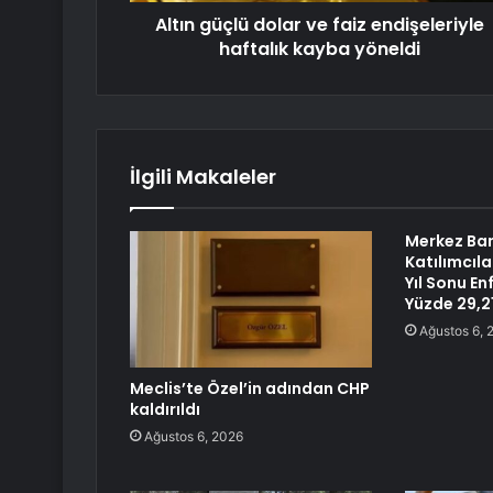
Altın güçlü dolar ve faiz endişeleriyle
haftalık kayba yöneldi
İlgili Makaleler
Merkez Ban
Katılımcıla
Yıl Sonu En
Yüzde 29,21
Ağustos 6, 
Meclis’te Özel’in adından CHP
kaldırıldı
Ağustos 6, 2026