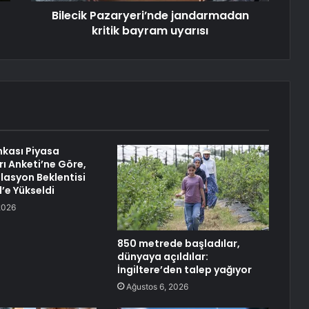
Bilecik Pazaryeri’nde jandarmadan
kritik bayram uyarısı
kası Piyasa
rı Anketi’ne Göre,
flasyon Beklentisi
’e Yükseldi
2026
850 metrede başladılar,
dünyaya açıldılar:
İngiltere’den talep yağıyor
Ağustos 6, 2026