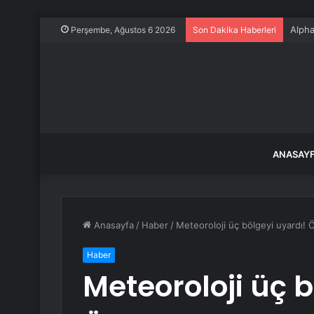
Alpha
Perşembe, Ağustos 6 2026
Son Dakika Haberleri
ANASAY
Anasayfa
/
Haber
/
Meteoroloji üç bölgeyi uyardı! 
Haber
Meteoroloji üç b