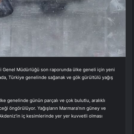
oji Genel Müdürlüğü son raporunda ülke geneli için yeni
mada, Türkiye genelinde sağanak ve gök gürültülü yağış
ke genelinde günün parçalı ve çok bulutlu, aralıklı
ceği öngörülüyor. Yağışların Marmara’nın güney ve
e Akdeniz’in iç kesimlerinde yer yer kuvvetli olması