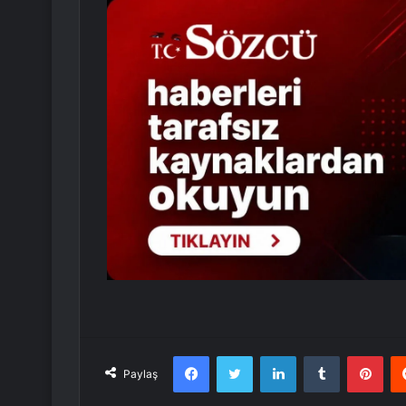
Facebook
Twitter
LinkedIn
Tumblr
Pint
Paylaş