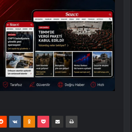
erest
Reddit
VKontakte
Odnoklassniki
Pocket
E-Posta ile paylaş
Yazdır