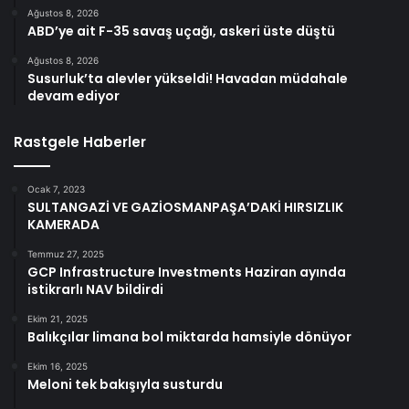
Ağustos 8, 2026
ABD’ye ait F-35 savaş uçağı, askeri üste düştü
Ağustos 8, 2026
Susurluk’ta alevler yükseldi! Havadan müdahale
devam ediyor
Rastgele Haberler
Ocak 7, 2023
SULTANGAZİ VE GAZİOSMANPAŞA’DAKİ HIRSIZLIK
KAMERADA
Temmuz 27, 2025
GCP Infrastructure Investments Haziran ayında
istikrarlı NAV bildirdi
Ekim 21, 2025
Balıkçılar limana bol miktarda hamsiyle dönüyor
Ekim 16, 2025
Meloni tek bakışıyla susturdu