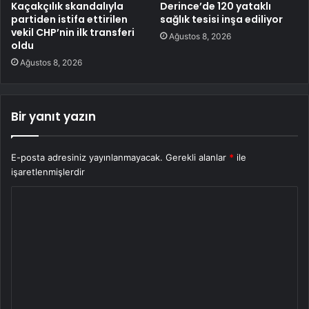
Kaçakçılık skandalıyla
Derince’de 120 yataklı
partiden istifa ettirilen
sağlık tesisi inşa ediliyor
vekil CHP’nin ilk transferi
Ağustos 8, 2026
oldu
Ağustos 8, 2026
Bir yanıt yazın
E-posta adresiniz yayınlanmayacak.
Gerekli alanlar
*
ile
işaretlenmişlerdir
Y
o
r
u
m
*