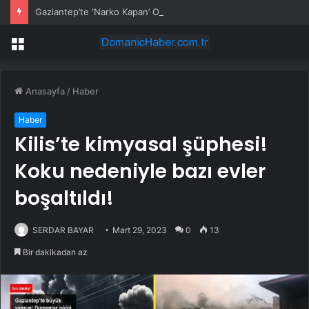
Gaziantep’te ‘Narko Kapan’ Operasyonu: 548 Şüpheli Tespit Edildi
Menü
Anasayfa
/
Haber
Haber
Kilis’te kimyasal şüphesi!
Koku nedeniyle bazı evler
boşaltıldı!
SERDAR BAYAR
Mart 29, 2023
0
13
Bir dakikadan az