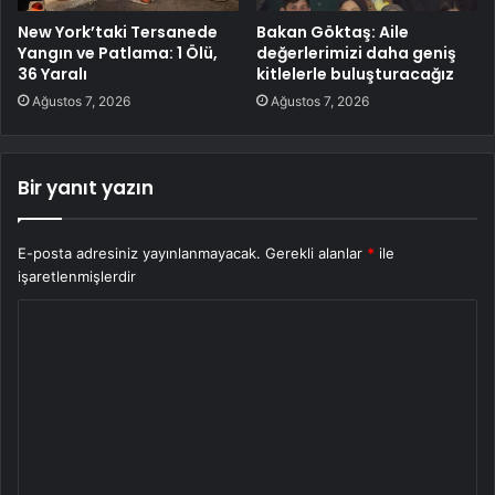
New York’taki Tersanede
Bakan Göktaş: Aile
Yangın ve Patlama: 1 Ölü,
değerlerimizi daha geniş
36 Yaralı
kitlelerle buluşturacağız
Ağustos 7, 2026
Ağustos 7, 2026
Bir yanıt yazın
E-posta adresiniz yayınlanmayacak.
Gerekli alanlar
*
ile
işaretlenmişlerdir
Y
o
r
u
m
*