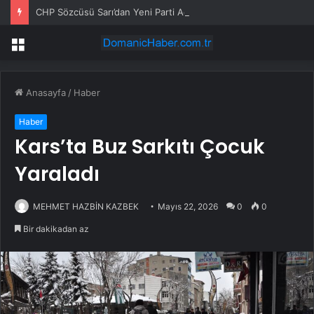
CHP Sözcüsü Sarı’dan Yeni Parti Açıklamasına Tepki: Bu Arkadaşlarımız Koltukçu
Menü
Anasayfa
/
Haber
Haber
Kars’ta Buz Sarkıtı Çocuk
Yaraladı
MEHMET HAZBİN KAZBEK
Mayıs 22, 2026
0
0
Bir dakikadan az