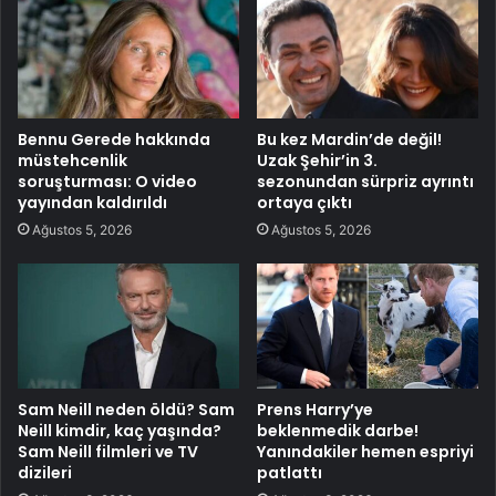
Bennu Gerede hakkında
Bu kez Mardin’de değil!
müstehcenlik
Uzak Şehir’in 3.
soruşturması: O video
sezonundan sürpriz ayrıntı
yayından kaldırıldı
ortaya çıktı
Ağustos 5, 2026
Ağustos 5, 2026
Sam Neill neden öldü? Sam
Prens Harry’ye
Neill kimdir, kaç yaşında?
beklenmedik darbe!
Sam Neill filmleri ve TV
Yanındakiler hemen espriyi
dizileri
patlattı