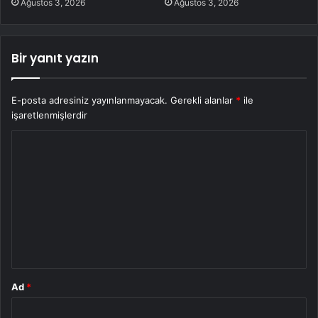
Ağustos 3, 2026
Ağustos 3, 2026
Bir yanıt yazın
E-posta adresiniz yayınlanmayacak.
Gerekli alanlar
*
ile
işaretlenmişlerdir
Y
o
r
u
m
*
Ad
*