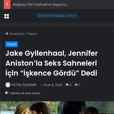
Boğaziçi Film Festivali’ne başvurular sürüyor
Menü
Anasayfa
/
Yaşam
Yaşam
Jake Gyllenhaal, Jennifer
Aniston’la Seks Sahneleri
İçin “İşkence Gördü” Dedi
PETEK ÖZDEMİR
Ocak 8, 2023
0
7
1 dakika okuma süresi