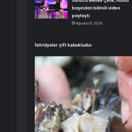
Sunucu Melike Çelik, havuz
başından bikinili video
paylaştı
Ağustos 6, 2026
İstiridyeler çift kabukludur.