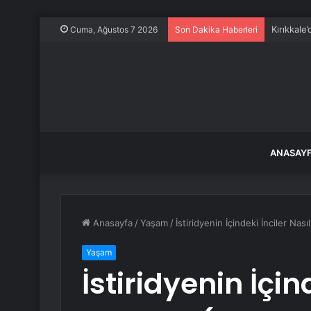
Kırıkkale
Cuma, Ağustos 7 2026
Son Dakika Haberleri
ANASAY
Anasayfa
/
Yaşam
/
İstiridyenin İçindeki İnciler Nas
Yaşam
İstiridyenin İçin