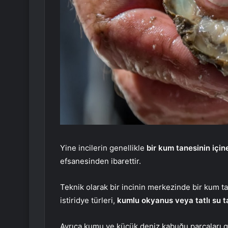
Yine incilerin genellikle
bir kum tanesinin için
efsanesinden ibarettir.
Teknik olarak bir incinin merkezinde bir kum 
istiridye türleri,
kumlu okyanus veya tatlı su t
Ayrıca kumu ve küçük deniz kabuğu parçaları g