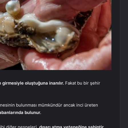
e girmesiyle oluştuğuna inanılır.
Fakat bu bir şehir
tanesinin bulunması mümkündür ancak inci üreten
abanlarında bulunur.
ibi diğer nesneleri,
dışarı atma yeteneğine sahiptir.