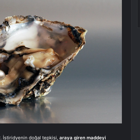
. İstiridyenin doğal tepkisi,
araya giren maddeyi