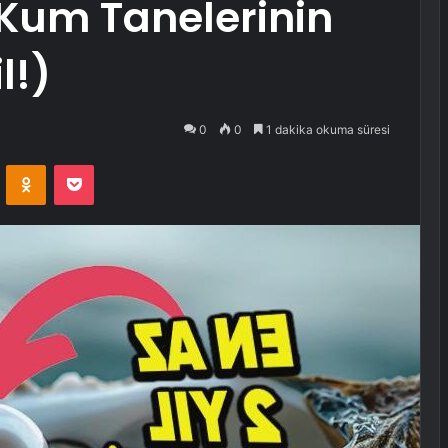
 Kum Tanelerinin
l!)
0
0
1 dakika okuma süresi
VKontakte
Odnoklassniki
Pocket