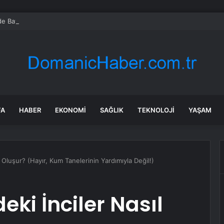
’de Bayram Trafik Yoğunluğu
FA
HABER
EKONOMI
SAĞLIK
TEKNOLOJI
YAŞAM
ıl Oluşur? (Hayır, Kum Tanelerinin Yardımıyla Değil!)
deki İnciler Nasıl