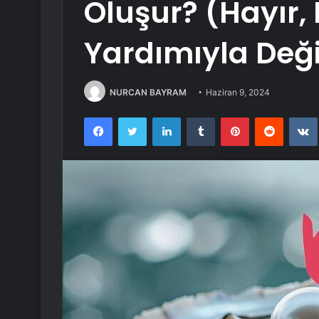
Oluşur? (Hayır,
Yardımıyla Deği
NURCAN BAYRAM
Haziran 9, 2024
Facebook
Twitter
LinkedIn
Tumblr
Pinterest
Reddit