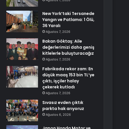
Ağustos 7, 2026
New York’taki Tersanede
Yangın ve Patlama: 1 Ölü,
36 Yaralı
Ağustos 7, 2026
Bakan Göktaş: Aile
değerlerimizi daha geniş
kitlelerle buluşturacağız
Ağustos 7, 2026
Fabrikada rekor zam: En
düşük maaş 153 bin TL’ye
çıktı, işçiler halay
çekerek kutladı
Ağustos 7, 2026
Sıvasız evden çıktık
parkta hak arıyoruz
Ağustos 6, 2026
Japon Honda Motor ve