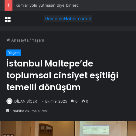
Kumlar yolu yutmasın diye binlerce ağaç diktiler
Menü
Anasayfa
/
Yaşam
Yaşam
İstanbul Maltepe’de
toplumsal cinsiyet eşitliği
temelli dönüşüm
DİLAN BİÇER
Ekim 9, 2025
0
0
1 dakika okuma süresi