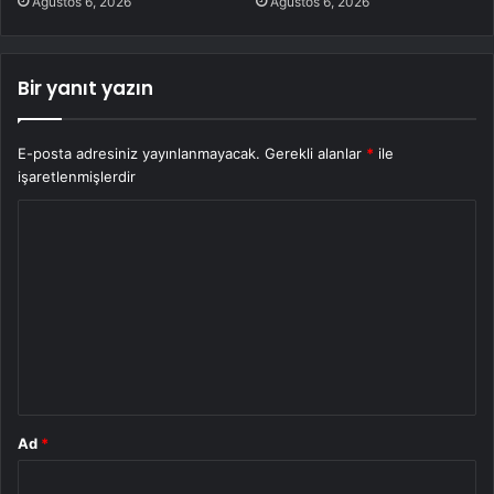
Ağustos 6, 2026
Ağustos 6, 2026
Bir yanıt yazın
E-posta adresiniz yayınlanmayacak.
Gerekli alanlar
*
ile
işaretlenmişlerdir
Y
o
r
u
m
*
Ad
*