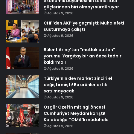
ekonomik büyümesinin temel itici
güçlerinden biri olmayı sürdürüyor
Ağustos 9, 2026
CHP’den AKP’ye geçmişti: Muhalefeti
susturmaya çalıştı
Ağustos 9, 2026
Bülent Arınç’tan “mutlak butlan”
yorumu: Yargıtay bir an önce tedbiri
kaldırmalı
Ağustos 9, 2026
Türkiye’nin dev market zinciri el
değiştirmişti! Bu ürünler artık
satılmayacak
Ağustos 9, 2026
Özgür Özel’in mitingi öncesi
Cumhuriyet Meydanı karıştı!
Kalabalığa TOMA’lı müdahale
Ağustos 9, 2026