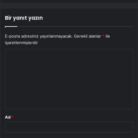
Bir yanıt yazın
E-posta adresiniz yayınlanmayacak.
Gerekli alanlar
*
ile
işaretlenmişlerdir
Y
o
r
u
m
*
Ad
*