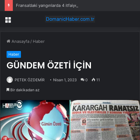
Fransa’daki yangınlarda 4 itfaiye eri hayatını kaybetti
Menü
Anasayfa
/
Haber
Haber
GÜNDEM ÖZETİ İÇİN
PETEK ÖZDEMİR
Nisan 1, 2023
0
11
Bir dakikadan az