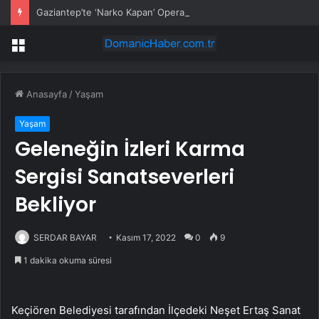
Gaziantep’te ‘Narko Kapan’ Operasyonu: 548 Şüpheli Tespit Edildi
Menü
Anasayfa
/
Yaşam
Yaşam
Geleneğin İzleri Karma
Sergisi Sanatseverleri
Bekliyor
SERDAR BAYAR
Kasım 17, 2022
0
9
1 dakika okuma süresi
Keçiören Belediyesi tarafından İlçedeki Neşet Ertaş Sanat