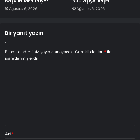
başvurular sürüyor
500 kişiye ulaştı
Ağustos 6, 2026
Ağustos 6, 2026
Bir yanıt yazın
E-posta adresiniz yayınlanmayacak.
Gerekli alanlar
*
ile
işaretlenmişlerdir
Y
o
r
u
m
*
Ad
*