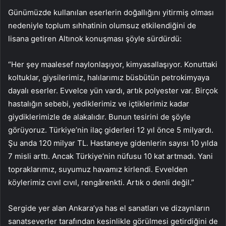
Günümüzde kullanılan eserlerin doğallığını yitirmiş olması
nedeniyle toplum sıhhatinin olumsuz etkilendiğini de
lisana getiren Altınok konuşması şöyle sürdürdü:
“Her şey maalesef naylonlaşıyor, kimyasallaşıyor. Konuttaki
koltuklar, giysilerimiz, halılarımız büsbütün petrokimyaya
dayalı eserler. Evvelce yün vardı, artık polyester var. Birçok
hastalığın sebebi, yediklerimiz ve içtiklerimiz kadar
giydiklerimizle de alakalıdır. Bunun tesirini de şöyle
görüyoruz. Türkiye’nin ilaç giderleri 12 yıl önce 5 milyardı.
Şu anda 120 milyar TL. Hastaneye gidenlerin sayısı 10 yılda
7 misli arttı. Ancak Türkiye’nin nüfusu 10 kat artmadı. Yani
topraklarımız, suyumuz havamız kirlendi. Evvelden
köylerimiz cıvıl cıvıl, rengârenkti. Artık o denli değil.”
Sergide yer alan Ankara’ya has el sanatları ve dizaynların
sanatseverler tarafından kesinlikle görülmesi getirdiğini de