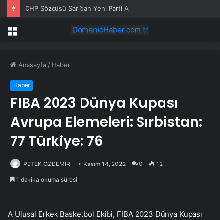
CHP Sözcüsü Sarı’dan Yeni Parti Açıklamasına Tepki: Bu Arkadaşlarımız Koltukçu
Menü
Anasayfa
/
Haber
Haber
FIBA 2023 Dünya Kupası
Avrupa Elemeleri: Sırbistan:
77 Türkiye: 76
PETEK ÖZDEMİR
Kasım 14, 2022
0
12
1 dakika okuma süresi
A Ulusal Erkek Basketbol Ekibi, FIBA 2023 Dünya Kupası