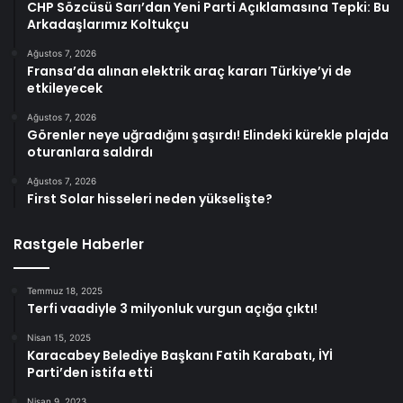
CHP Sözcüsü Sarı’dan Yeni Parti Açıklamasına Tepki: Bu
Arkadaşlarımız Koltukçu
Ağustos 7, 2026
Fransa’da alınan elektrik araç kararı Türkiye’yi de
etkileyecek
Ağustos 7, 2026
Görenler neye uğradığını şaşırdı! Elindeki kürekle plajda
oturanlara saldırdı
Ağustos 7, 2026
First Solar hisseleri neden yükselişte?
Rastgele Haberler
Temmuz 18, 2025
Terfi vaadiyle 3 milyonluk vurgun açığa çıktı!
Nisan 15, 2025
Karacabey Belediye Başkanı Fatih Karabatı, İYİ
Parti’den istifa etti
Nisan 9, 2023