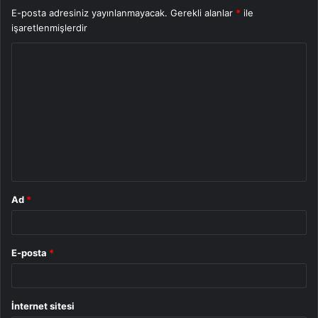
E-posta adresiniz yayınlanmayacak.
Gerekli alanlar
*
ile
işaretlenmişlerdir
Y
o
r
u
m
*
Ad
*
E-posta
*
İnternet sitesi