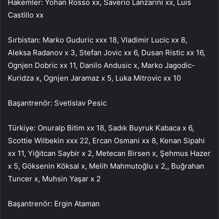
Hakemler: Yohan Rosso xx, Saverio Lanzarini xx, Luis
Castillo xx
Sırbistan: Marko Guduric xxx 18, Vladimir Lucic xx 8,
Aleksa Radanov x 3, Stefan Jovic xx 6, Dusan Ristic xx 16,
Ognjen Dobric xx 11, Danilo Andusic x, Marko Jagodic-
Kuridza x, Ognjen Jaramaz x 5, Luka Mitrovic xx 10
Başantrenör: Svetislav Pesic
Türkiye: Onuralp Bitim xx 18, Sadık Buyruk Kabaca x 6,
Scottie Wilbekin xxx 22, Ercan Osmani xx 8, Kenan Sipahi
xx 11, Yiğitcan Saybir x 2, Metecan Birsen x, Şehmus Hazer
x 5, Göksenin Köksal x, Melih Mahmutoğlu x 2,, Buğrahan
Tuncer x, Muhsin Yaşar x 2
Başantrenör: Ergin Ataman