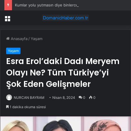
Kumlar yolu yutmasın diye binlerce ağaç diktiler
Menü
Anasayfa
/
Yaşam
Yaşam
Esra Erol’daki Dadı Meryem
Olayı Ne? Tüm Türkiye’yi
Şok Eden Gelişmeler
NURCAN BAYRAM
Nisan 8, 2024
0
0
1 dakika okuma süresi