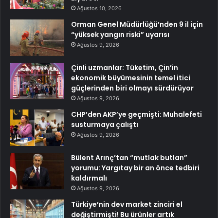
Ağustos 10, 2026
Orman Genel Müdürlüğü’nden 9 il için
“yüksek yangın riski” uyarısı
Ağustos 9, 2026
Çinli uzmanlar: Tüketim, Çin’in
ekonomik büyümesinin temel itici
güçlerinden biri olmayı sürdürüyor
Ağustos 9, 2026
CHP’den AKP’ye geçmişti: Muhalefeti
susturmaya çalıştı
Ağustos 9, 2026
Bülent Arınç’tan “mutlak butlan”
yorumu: Yargıtay bir an önce tedbiri
kaldırmalı
Ağustos 9, 2026
Türkiye’nin dev market zinciri el
değiştirmişti! Bu ürünler artık