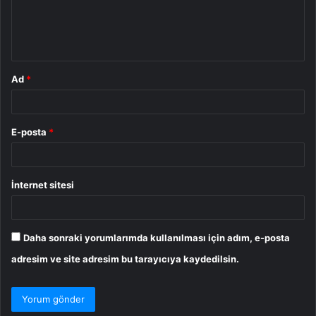
m
*
Ad
*
E-posta
*
İnternet sitesi
Daha sonraki yorumlarımda kullanılması için adım, e-posta
adresim ve site adresim bu tarayıcıya kaydedilsin.