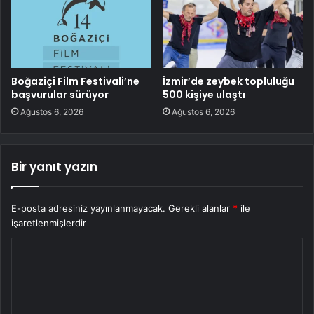
Boğaziçi Film Festivali’ne
İzmir’de zeybek topluluğu
başvurular sürüyor
500 kişiye ulaştı
Ağustos 6, 2026
Ağustos 6, 2026
Bir yanıt yazın
E-posta adresiniz yayınlanmayacak.
Gerekli alanlar
*
ile
işaretlenmişlerdir
Y
o
r
u