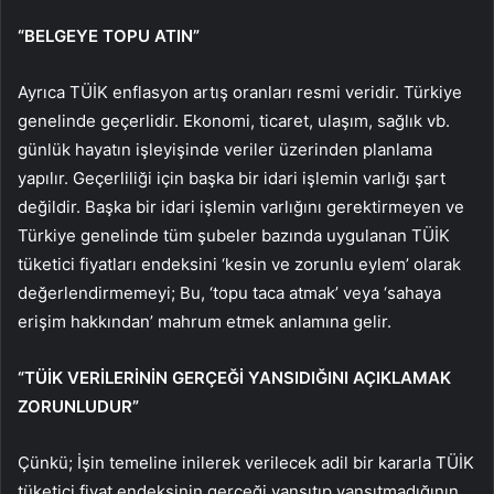
“BELGEYE TOPU ATIN”
Ayrıca TÜİK enflasyon artış oranları resmi veridir. Türkiye
genelinde geçerlidir. Ekonomi, ticaret, ulaşım, sağlık vb.
günlük hayatın işleyişinde veriler üzerinden planlama
yapılır. Geçerliliği için başka bir idari işlemin varlığı şart
değildir. Başka bir idari işlemin varlığını gerektirmeyen ve
Türkiye genelinde tüm şubeler bazında uygulanan TÜİK
tüketici fiyatları endeksini ‘kesin ve zorunlu eylem’ olarak
değerlendirmemeyi; Bu, ‘topu taca atmak’ veya ‘sahaya
erişim hakkından’ mahrum etmek anlamına gelir.
“TÜİK VERİLERİNİN GERÇEĞİ YANSIDIĞINI AÇIKLAMAK
ZORUNLUDUR”
Çünkü; İşin temeline inilerek verilecek adil bir kararla TÜİK
tüketici fiyat endeksinin gerçeği yansıtıp yansıtmadığının