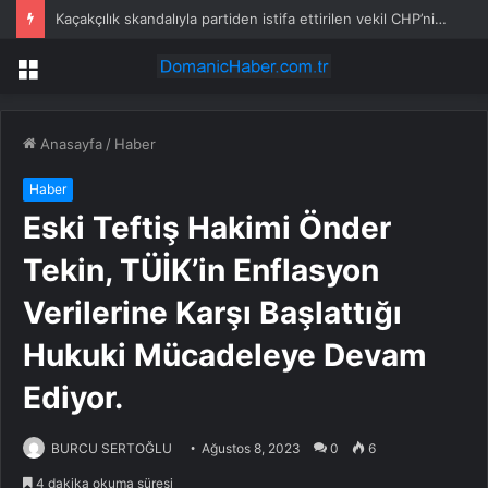
Kaçakçılık skandalıyla partiden istifa ettirilen vekil CHP’nin ilk transferi oldu
Menü
Anasayfa
/
Haber
Haber
Eski Teftiş Hakimi Önder
Tekin, TÜİK’in Enflasyon
Verilerine Karşı Başlattığı
Hukuki Mücadeleye Devam
Ediyor.
BURCU SERTOĞLU
Ağustos 8, 2023
0
6
4 dakika okuma süresi