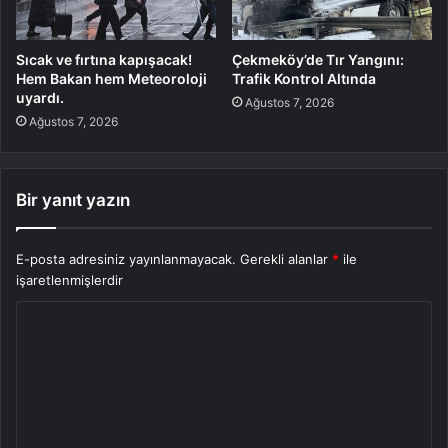
Sıcak ve fırtına kapışacak!
Çekmeköy’de Tır Yangını:
Hem Bakan hem Meteoroloji
Trafik Kontrol Altında
uyardı.
Ağustos 7, 2026
Ağustos 7, 2026
Bir yanıt yazın
E-posta adresiniz yayınlanmayacak.
Gerekli alanlar
*
ile
işaretlenmişlerdir
Y
o
r
u
m