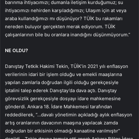
barınma ihtiyacımızı; dumanla iletişim kurduğumuz; su
ihtiyacımızı nehirden karşıladığımızı; Ulaşım için at veya
araba kullandığımızı mı düşünüyor? TÜİK bu rakamları
nereden buluyor gerçekten merak ediyorum. TÜİK
çalışanlarının bile bu oranlara inandığını düşünmüyorum.”
NE OLDU?
Danıştay Tetkik Hakimi Tekin, TÜİK’in 2021 yılı enflasyon
verilerinin idari bir işlem olduğu ve emekli maaşlarına
yapılan zamlarla doğrudan ilgili olduğu gerekçesiyle
iptalini talep ederek Danıştay’da dava açtı. Danıştay
görevsizlik gerekçesiyle dosyayı idare mahkemesine
gönderdi. Ankara 18. İdare Mahkemesi tarafından
reddedilerek, “…davalı yönetimin açıkladığı aylık enflasyon
artış oranlarının davacının maaşına yapılacak zamda
doğrudan bir etkisinin olmadığı kanaatine varılmıştır”
denildi. . Tekin davayı temyiz etti ancak Ankara Bölge İdare