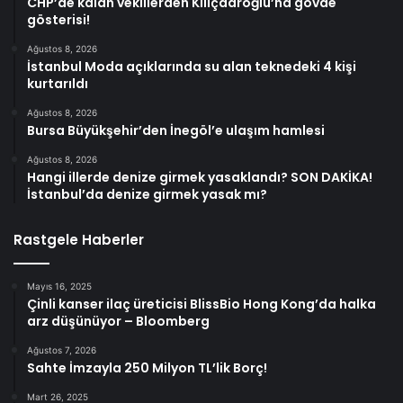
CHP’de kalan vekillerden Kılıçdaroğlu’na gövde
gösterisi!
Ağustos 8, 2026
İstanbul Moda açıklarında su alan teknedeki 4 kişi
kurtarıldı
Ağustos 8, 2026
Bursa Büyükşehir’den İnegöl’e ulaşım hamlesi
Ağustos 8, 2026
Hangi illerde denize girmek yasaklandı? SON DAKİKA!
İstanbul’da denize girmek yasak mı?
Rastgele Haberler
Mayıs 16, 2025
Çinli kanser ilaç üreticisi BlissBio Hong Kong’da halka
arz düşünüyor – Bloomberg
Ağustos 7, 2026
Sahte İmzayla 250 Milyon TL’lik Borç!
Mart 26, 2025