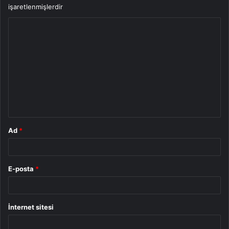
işaretlenmişlerdir
Y
o
r
u
m
*
Ad
*
E-posta
*
İnternet sitesi