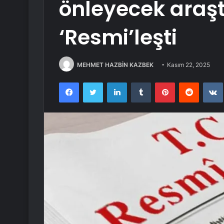
önleyecek araş
‘Resmi’leşti
MEHMET HAZBİN KAZBEK
Kasım 22, 2025
Facebook
Twitter
LinkedIn
Tumblr
Pinterest
Reddit