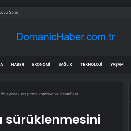
sü Sarı’dan Yeni Parti Açıklamasına Tepki: Bu Arkadaşlarımız Koltukçu
FA
HABER
EKONOMI
SAĞLIK
TEKNOLOJI
YAŞAM
 önleyecek araştırma komisyonu ‘Resmi’leşti
a sürüklenmesini