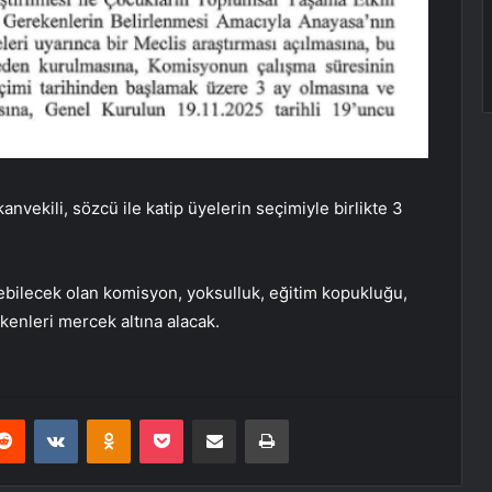
vekili, sözcü ile katip üyelerin seçimiyle birlikte 3
ebilecek olan komisyon, yoksulluk, eğitim kopukluğu,
etkenleri mercek altına alacak.
erest
Reddit
VKontakte
Odnoklassniki
Pocket
E-Posta ile paylaş
Yazdır