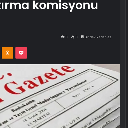
tırma komisyonu
0
0
Bir dakikadan az
VKontakte
Odnoklassniki
Pocket