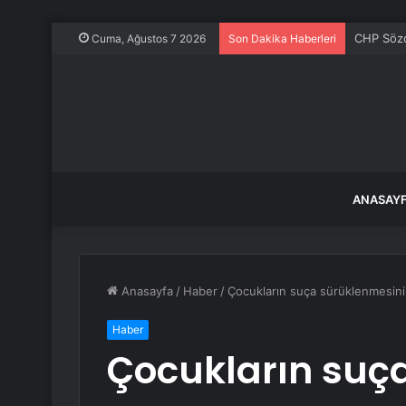
CHP Sözcü
Cuma, Ağustos 7 2026
Son Dakika Haberleri
ANASAY
Anasayfa
/
Haber
/
Çocukların suça sürüklenmesini
Haber
Çocukların suç