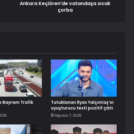
Ankara Keçiören’de vatandaşa sıcak
çorba
de Bayram Trafik
Tutuklanan İlyas Yalçıntaş’ın
uyuşturucu testi pozitif çıktı
2026
Ağustos 7, 2026