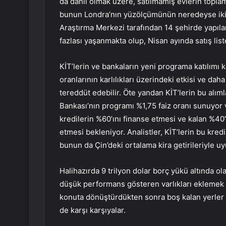
da dahil olmak üzere, satılmamış evlerin topla
bunun Londra’nın yüzölçümünün neredeyse iki k
Araştırma Merkezi tarafından 14 şehirde yapılan
fazlası yaşanmakta olup, Nisan ayında satış lis
KİT’lerin ve bankaların yeni programa katılımı 
oranlarının karlılıkları üzerindeki etkisi ve dah
tereddüt edebilir. Öte yandan KİT’lerin bu al
Bankası’nın programı %1,75 faiz oranı sunuyor ve
kredilerin %60’ını finanse etmesi ve kalan %40’ı
etmesi bekleniyor. Analistler, KİT’lerin bu kre
bunun da Çin’deki ortalama kira getirileriyle u
Halihazırda 9 trilyon dolar borç yükü altında ol
düşük performans gösteren varlıkları eklemek ko
konuta dönüştürdükten sonra boş kalan yerler ve 
de karşı karşıyalar.