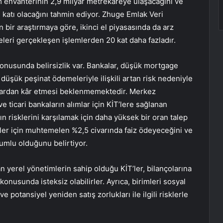
m envanterinin 2,9 milyar metrekareye ulaşacağını ve
atı olacağını tahmin ediyor. Zhuge Emlak Veri
 bir araştırmaya göre, ikinci el piyasasında da arz
teleri gerçekleşen işlemlerden 20 kat daha fazladır.
konusunda belirsizlik var. Bankalar, düşük mortgage
a düşük peşinat ödemeleriyle ilişkili artan risk nedeniyle
ımlardan kâr etmesi beklenmemektedir. Merkez
 ticari bankaların alımlar için KİT’lere sağlanan
n risklerini karşılamak için daha yüksek bir oran talep
diler için muhtemelen %2,5 civarında faiz ödeyeceğini ve
yumlu olduğunu belirtiyor.
an yerel yönetimlerin sahip olduğu KİT’ler, bilançolarına
nusunda isteksiz olabilirler. Ayrıca, birimleri sosyal
potansiyel yeniden satış zorlukları ile ilgili risklerle