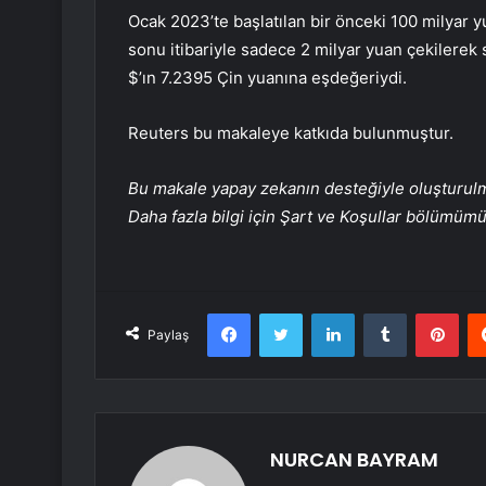
Ocak 2023’te başlatılan bir önceki 100 milyar 
sonu itibariyle sadece 2 milyar yuan çekilerek s
$’ın 7.2395 Çin yuanına eşdeğeriydi.
Reuters bu makaleye katkıda bulunmuştur.
Bu makale yapay zekanın desteğiyle oluşturulmuş
Daha fazla bilgi için Şart ve Koşullar bölümüm
Facebook
Twitter
LinkedIn
Tumblr
Pint
Paylaş
NURCAN BAYRAM