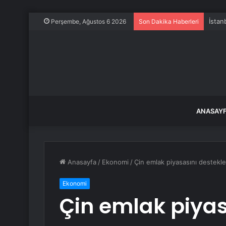
İstan
Perşembe, Ağustos 6 2026
Son Dakika Haberleri
ANASAY
Anasayfa
/
Ekonomi
/
Çin emlak piyasasını destekley
Ekonomi
Çin emlak piyas