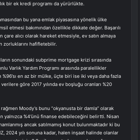
lık bir ek kredi programı da yürürlükte.
lamasından bu yana emlak piyasasına yönelik ülke
sil etmesi bakımından özellikle dikkate değer. Başarılı
 çare alıcı olarak hareket etmesiyle, ev satın almaya
zorluklarını hafifletebilir.
yılların sonundaki subprime mortgage krizi sırasında
runlu Varlık Yardım Programı arasında paralellikler
 %96’sı en az bir mülke, üçte biri ise iki veya daha fazla
 verilere göre 2017 yılında ev boşluğu oranları %20
 rağmen Moody’s bunu “okyanusta bir damla” olarak
 yalnızca %4’ünü finanse edebileceğini belirtti. Nisan
amamlanmış ancak satılmamış konut bulunmaktadır ki bu
, 2024 yılı sonuna kadar, halen inşaat halinde olanlar