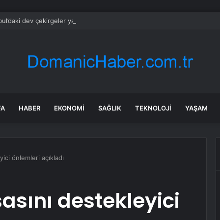
bul’daki dev çekirgeler yakından görüntülendi
FA
HABER
EKONOMI
SAĞLIK
TEKNOLOJI
YAŞAM
ici önlemleri açıkladı
asını destekleyici