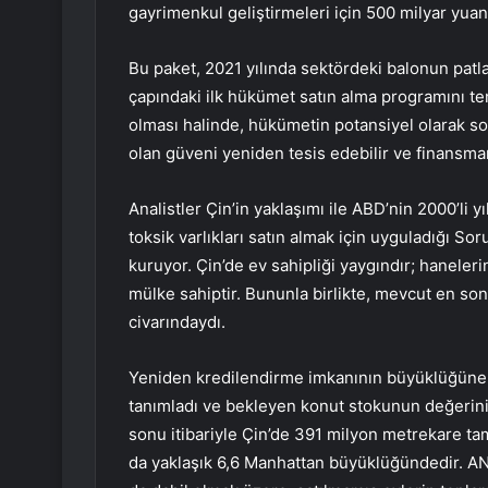
gayrimenkul geliştirmeleri için 500 milyar yuan
Bu paket, 2021 yılında sektördeki balonun pat
çapındaki ilk hükümet satın alma programını tem
olması halinde, hükümetin potansiyel olarak son
olan güveni yeniden tesis edebilir ve finansman 
Analistler Çin’in yaklaşımı ile ABD’nin 2000’li 
toksik varlıkları satın almak için uyguladığı So
kuruyor. Çin’de ev sahipliği yaygındır; hanelerin
mülke sahiptir. Bununla birlikte, mevcut en son
civarındaydı.
Yeniden kredilendirme imkanının büyüklüğüne
tanımladı ve bekleyen konut stokunun değerinin
sonu itibariyle Çin’de 391 milyon metrekare t
da yaklaşık 6,6 Manhattan büyüklüğündedir. ANZ