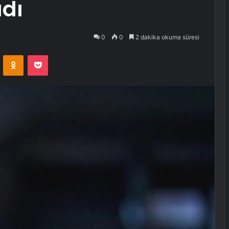
adı
0
0
2 dakika okuma süresi
VKontakte
Odnoklassniki
Pocket