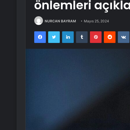
önlemleri açıkl
NURCAN BAYRAM
Mayıs 25, 2024
Facebook
Twitter
LinkedIn
Tumblr
Pinterest
Reddit