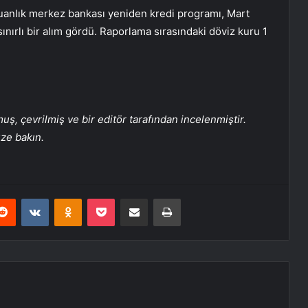
yuanlık merkez bankası yeniden kredi programı, Mart
ınırlı bir alım gördü. Raporlama sırasındaki döviz kuru 1
, çevrilmiş ve bir editör tarafından incelenmiştir.
üze bakın.
erest
Reddit
VKontakte
Odnoklassniki
Pocket
E-Posta ile paylaş
Yazdır