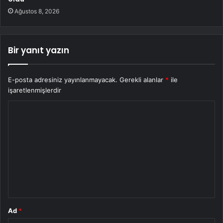
Ağustos 8, 2026
Bir yanıt yazın
E-posta adresiniz yayınlanmayacak.
Gerekli alanlar
*
ile
işaretlenmişlerdir
Y
o
r
u
m
*
Ad
*