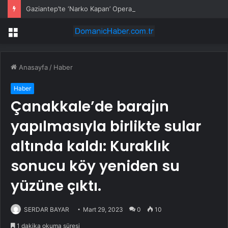
Gaziantep’te ‘Narko Kapan’ Operasyonu: 548 Şüpheli Tespit Edildi
Menü
Anasayfa
/
Haber
Haber
Çanakkale’de barajın
yapılmasıyla birlikte sular
altında kaldı: Kuraklık
sonucu köy yeniden su
yüzüne çıktı.
SERDAR BAYAR
Mart 29, 2023
0
10
1 dakika okuma süresi