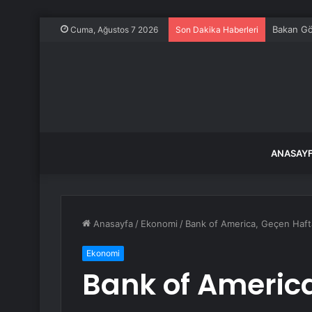
Bakan Gök
Cuma, Ağustos 7 2026
Son Dakika Haberleri
ANASAY
Anasayfa
/
Ekonomi
/
Bank of America, Geçen Hafta
Ekonomi
Bank of Americ