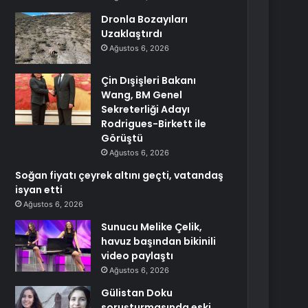
Dronla Bozayıları
Uzaklaştırdı
Ağustos 6, 2026
Çin Dışişleri Bakanı
Wang, BM Genel
Sekreterliği Adayı
Rodrigues-Birkett ile
Görüştü
Ağustos 6, 2026
Soğan fiyatı çeyrek altını geçti, vatandaş
isyan etti
Ağustos 6, 2026
Sunucu Melike Çelik,
havuz başından bikinili
video paylaştı
Ağustos 6, 2026
Gülistan Doku
soruşturmasında eski