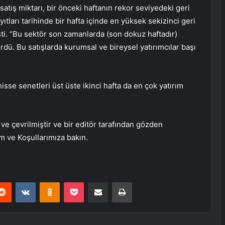
atış miktarı, bir önceki haftanın rekor seviyedeki geri
tları tarihinde bir hafta içinde en yüksek sekizinci geri
ti. “Bu sektör son zamanlarda (son dokuz haftadır)
rdü. Bu satışlarda kurumsal ve bireysel yatırımcılar başı
hisse senetleri üst üste ikinci hafta da en çok yatırım
e çevrilmiştir ve bir editör tarafından gözden
üm ve Koşullarımıza bakın.
erest
Reddit
VKontakte
Odnoklassniki
Pocket
E-Posta ile paylaş
Yazdır