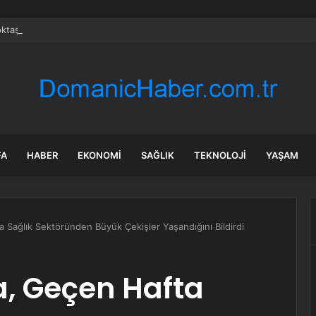
taş: Aile değerlerimizi daha geniş kitlelerle buluşturacağız
FA
HABER
EKONOMI
SAĞLIK
TEKNOLOJI
YAŞAM
 Sağlık Sektöründen Büyük Çekişler Yaşandığını Bildirdi
a, Geçen Hafta