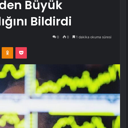
nden Büyük
ğını Bildirdi
0
0
1 dakika okuma süresi
VKontakte
Odnoklassniki
Pocket