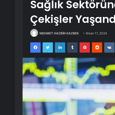
Sağlık Sektörü
Çekişler Yaşandı
MEHMET HAZBİN KAZBEK
Nisan 17, 2024
Facebook
Twitter
LinkedIn
Tumblr
Pinterest
Reddit