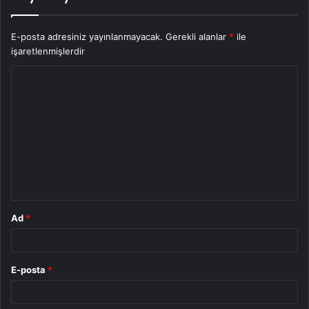
E-posta adresiniz yayınlanmayacak.
Gerekli alanlar
*
ile
işaretlenmişlerdir
Y
o
r
u
m
*
Ad
*
E-posta
*