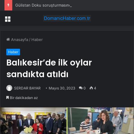
Gülistan Doku soruşturmasında eski valinin eşi dahil 15 kişi gözaltında
Menü
Anasayfa
/
Haber
Haber
Balıkesir’de ilk oylar
sandıkta atıldı
SERDAR BAYAR
Mayıs 30, 2023
0
4
Bir dakikadan az