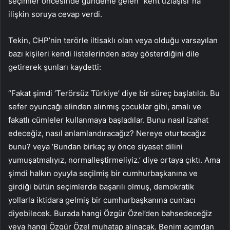
seçimler öncesinde gündeme gelen “kent uzlaşısı”na
ilişkin soruya cevap verdi.
Tekin, CHP’nin terörle iltisaklı olan veya olduğu varsayılan
bazı kişileri kendi listelerinden aday gösterdiğini dile
getirerek şunları kaydetti:
“Fakat şimdi ‘Terörsüz Türkiye’ diye bir süreç başlatıldı. Bu
sefer oyuncağı elinden alınmış çocuklar gibi, amalı ve
fakatlı cümleler kullanmaya başladılar. Bunu nasıl izahat
edeceğiz, nasıl anlamlandıracağız? Nereye oturtacağız
bunu? veya ‘Bundan birkaç ay önce siyaset dilini
yumuşatmalıyız, normalleştirmeliyiz.’ diye ortaya çıktı. Ama
şimdi halkın oyuyla seçilmiş bir cumhurbaşkanına ve
girdiği bütün seçimlerde başarılı olmuş, demokratik
yollarla iktidara gelmiş bir cumhurbaşkanına cuntacı
diyebilecek. Burada hangi Özgür Özel’den bahsedeceğiz
veya hangi Özgür Özel muhatap alınacak. Benim açımdan