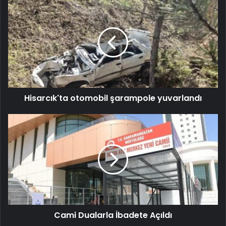
Hisarcık'ta otomobil şarampole yuvarlandı
Cami Dualarla İbadete Açıldı