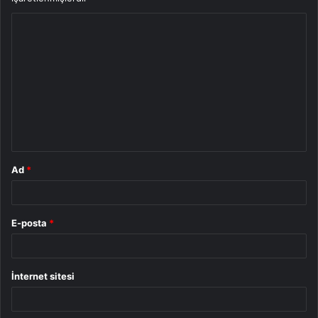
Y
o
r
u
m
*
Ad
*
E-posta
*
İnternet sitesi