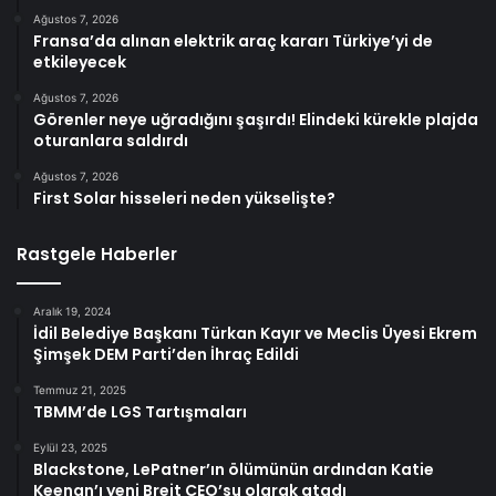
Ağustos 7, 2026
Fransa’da alınan elektrik araç kararı Türkiye’yi de
etkileyecek
Ağustos 7, 2026
Görenler neye uğradığını şaşırdı! Elindeki kürekle plajda
oturanlara saldırdı
Ağustos 7, 2026
First Solar hisseleri neden yükselişte?
Rastgele Haberler
Aralık 19, 2024
İdil Belediye Başkanı Türkan Kayır ve Meclis Üyesi Ekrem
Şimşek DEM Parti’den İhraç Edildi
Temmuz 21, 2025
TBMM’de LGS Tartışmaları
Eylül 23, 2025
Blackstone, LePatner’ın ölümünün ardından Katie
Keenan’ı yeni Breit CEO’su olarak atadı