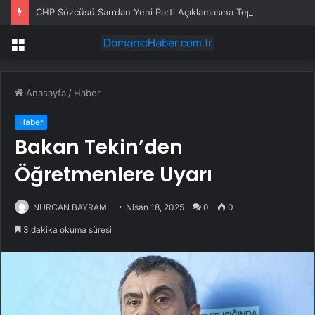
CHP Sözcüsü Sarı’dan Yeni Parti Açıklamasına Tepki: Bu Arkadaşlarımız Koltukçu
Menü
Anasayfa
/
Haber
Haber
Bakan Tekin’den
Öğretmenlere Uyarı
NURCAN BAYRAM
Nisan 18, 2025
0
0
3 dakika okuma süresi