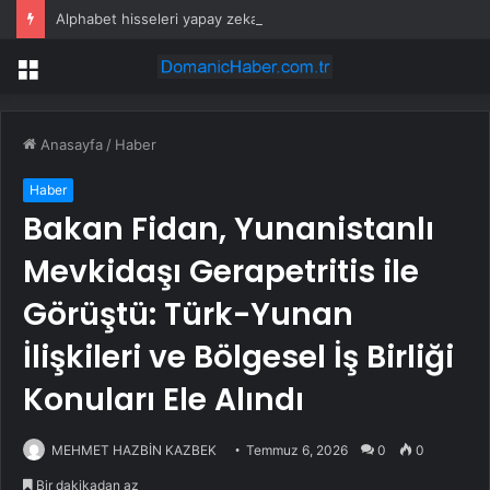
Alphabet hisseleri yapay zeka öncüsü Jeff Dean’in ayrılmasıyla %5 düştü
Menü
Anasayfa
/
Haber
Haber
Bakan Fidan, Yunanistanlı
Mevkidaşı Gerapetritis ile
Görüştü: Türk-Yunan
İlişkileri ve Bölgesel İş Birliği
Konuları Ele Alındı
MEHMET HAZBİN KAZBEK
Temmuz 6, 2026
0
0
Bir dakikadan az