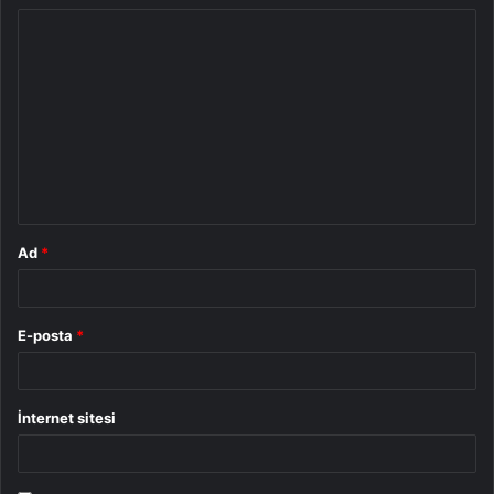
Y
o
r
u
m
*
Ad
*
E-posta
*
İnternet sitesi